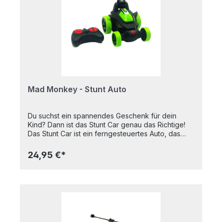
"AA"/LR6/R6 (nicht enthalten)- Spannung: DC 3,0V,
0DBMaße 19 x 14 x 31 cm
Mad Monkey - Stunt Auto
Du suchst ein spannendes Geschenk für dein
Kind? Dann ist das Stunt Car genau das Richtige!
Das Stunt Car ist ein ferngesteuertes Auto, das
nicht nur vorwärts und rückwärts fahren kann,
sondern auch coole Tricks wie Drehungen,
24,95 €*
Sprünge und Überschläge. Dieses ferngesteuerte
Auto ist aus robustem Kunststoff gefertigt und hat
große, griffige Reifen, die auf jedem Untergrund
haften. Die Fernbedienung ist einfach zu bedienen
und du kannst das Auto bis zu einer Reichweite
von 20 Metern steuern. Somit bietet das Stunt Car
eine Menge Spaß und Abenteuer. Maße 11,5 x 9,5