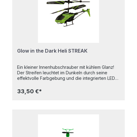
x 13,5 cm
Glow in the Dark Heli STREAK
Ein kleiner Innenhubschrauber mit kühlem Glanz!
Der Streifen leuchtet im Dunkeln durch seine
effektvolle Farbgebung und die integrierten LEDs.
Dank seiner Zweikanal-IR-Steuerung muss der
Pilot nur noch die Höhenkontrolle und die linke
33,50 €*
oder rechte Richtung fokussieren; dieser
Hubschrauber fliegt automatisch vorwärts. Der
elektronische Kreisel und das koaxiale
Rotorsystem stabilisieren das Modell in der Luft.
Der Hubschrauber wird einfach und bequem ohne
Kabel an der Fernbedienung aufgeladen.Sehr
einfach zu fliegen mit dem elektronischen Kreisel -
Robuster Kunststoffrumpf - Kabelloses Aufladen