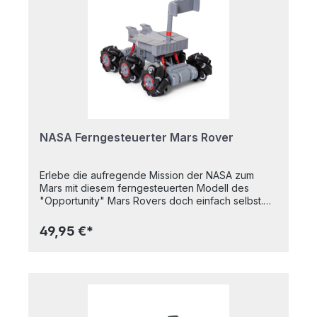
zurechtfinden. Die Fernbedienung liegt gut in der
Hand und erlaubt dir, das Auto bis zu 20 Meter
weit zu lenken. Somit ist dieses ferngesteuerte
Auto ein Garant für Spaß und Action. Maße 14 x 6 x
18 cm
NASA Ferngesteuerter Mars Rover
Erlebe die aufregende Mission der NASA zum
Mars mit diesem ferngesteuerten Modell des
"Opportunity" Mars Rovers doch einfach selbst.
Setze dein Smartphone in die Halterung und
zeichne deine eigenen Erkundungsmissionen auf.
49,95 €*
Die innovative Radkonstruktion des Rovers
ermöglicht es ihm, sich vorwärts, rückwärts und
sogar seitwärts zu bewegen.- Mars Opportunity-
Rover: 1x- Kameraarm: 1x- Schrauben: 2x-
Steuereinheit: 1x- Rover-Akku: 1x3,7 V Li-Ionen-
Akku (im Lieferumfang enthalten)- Kapazität: 500
mAh- Batterien der Steuereinheit: 2x1,5 V