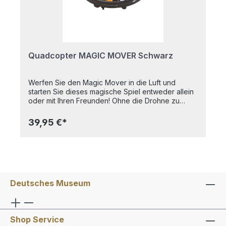
Quadcopter MAGIC MOVER Schwarz
Werfen Sie den Magic Mover in die Luft und
starten Sie dieses magische Spiel entweder allein
oder mit Ihren Freunden! Ohne die Drohne zu
berühren, können Sie den Magic Mover in jede
Richtung steuern. Spielen Sie mit der Drohne und
39,95 €*
versuchen Sie, sie so lange wie möglich in der Luft
zu halten. Die ultimative Herausforderung: Starten
Sie zwei oder drei Modelle gleichzeitig! Komplett
mit Anti-Crash-Sensoren und einem robusten
Schutzkäfig.Spaßdrohne mit Wurf-Start-Funktion -
Steuerung durch Handbewegungen - Mit drei Anti-
Deutsches Museum
Crash-IR-Sensoren - Spiel und Spaß mit Ihren
Freunden! Mit USB-Ladekabel.
Shop Service