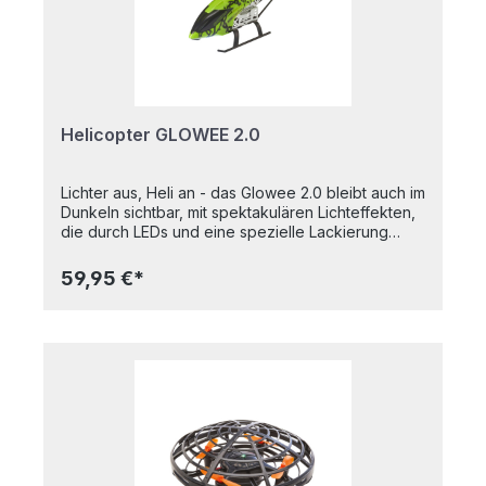
Helicopter GLOWEE 2.0
Lichter aus, Heli an - das Glowee 2.0 bleibt auch im
Dunkeln sichtbar, mit spektakulären Lichteffekten,
die durch LEDs und eine spezielle Lackierung
erzeugt werden. Mit dem koaxialen Rotorsystem,
einem elektronischen Gyroskop und der intuitiven
59,95 €*
Dreikanal-GHz-Fernbedienung ist der Glowee 2.0
der ideale Modellhubschrauber für Einsteiger.
Zwei Hochleistungs-Elektromotoren, die von einer
leistungsstarken 3,7V-LiPo-Batterie versorgt
werden, sorgen für reichlich Leistung.6x 1,5V AA-
Batterien erforderlich. Im Lieferumfang nicht
enthalten.