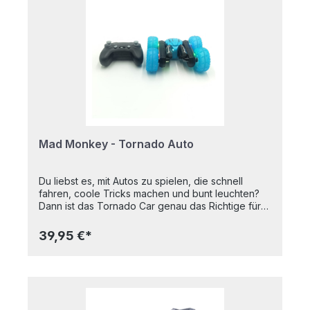
Mad Monkey - Tornado Auto
Du liebst es, mit Autos zu spielen, die schnell
fahren, coole Tricks machen und bunt leuchten?
Dann ist das Tornado Car genau das Richtige für
dich! Das Tornado Car ist ein ferngesteuertes
Auto, das sich um 360 Grad drehen kann und
39,95 €*
dabei tolle Lichteffekte zeigt. Es kann sich um
seine eigene Achse drehen und mit seinen
Leuchten, erzeugt er verschiedene Nachrichten
und Symbole. Das Tornado Car ist aus stabilem
Kunststoff hergestellt und hat dicke, rutschfeste
Reifen, die sich auf jeder Oberfläche