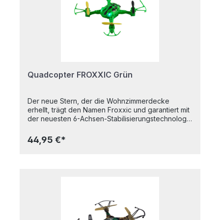
der Flugakkus an der Fernsteuerung.
Quadcopter FROXXIC Grün
Der neue Stern, der die Wohnzimmerdecke
erhellt, trägt den Namen Froxxic und garantiert mit
der neuesten 6-Achsen-Stabilisierungstechnologie
auch Anfängern Flugzeitspaß. Angetrieben wird
der Quadkopter von vier leistungsstarken Motoren
44,95 €*
und dem integrierten Akku, der über die 4CH-IR-
Fernbedienung aufgeladen werden kann. Inklusive
Flip-Funktion und LEDs.4 x 1,5 V AA-Batterien
erforderlich. Im Lieferumfang nicht enthalten.