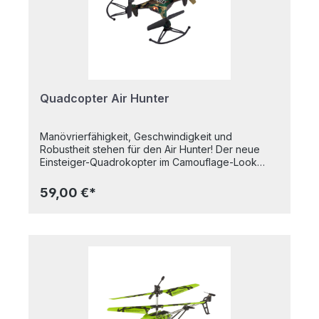
Quadcopter Air Hunter
Manövrierfähigkeit, Geschwindigkeit und
Robustheit stehen für den Air Hunter! Der neue
Einsteiger-Quadrokopter im Camouflage-Look
verfügt über 3 Geschwindigkeitsstufen und einen
Headless-Modus zur einfachen Steuerung.
59,00 €*
Besonderen Spaß macht die Flip-Funktion für
vertikale und horizontale Überschläge. Der
eingebaute LiPo-Akku wird einfach und bequem
über das mitgelieferte USB-Ladekabel aufgetankt
und die präzise 4CH GHz-Fernbedienung sorgt für
einen kontrollierten Flug. Gehen wir auf
Entdeckungsjagd! 2 x 1,5V AA-Batterien
erforderlich. Im Lieferumfang nicht enthalten.