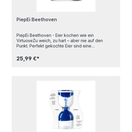
OMA FÄHRT IM... - für mittelweiche Eier• DER
HAHN IST. TOT - für harte Eier
PiepEi Beethoven
PiepEi Beethoven - Eier kochen wie ein
VirtuoseZu weich, zu hart – aber nie auf den
Punkt. Perfekt gekochte Eier sind eine
Wissenschaft für sich. Für das PiepEi Beethoven
aber kein Problem. Einfach mit den Eiern lagern,
25,99 €*
zusammen mit den Eiern kochen und warten bis es
singt. Dann ist das Ei perfekt. Egal mit welcher
Wassertemperatur man startet und egal auf
welcher Höhe man kocht. Das PiepEi Beethoven
spielt drei Melodien, eine für jeden Härtegrad.
„Sinfonie No.9 - Ode an die Freude“ für perfekte
Weicheier „Bagatelle No.25 – Für Elise“ für perfekt
gekochte mittelweiche Eier „Sinfonie No. 5“ für
perfekt hart gekochte Eier.Ganz schön in die Jahre
gekommen, der gute Mann. 2020 ist für einen der
bedeutendsten Komponisten deutscher Lande ein
ganz besonderes Jahr. Beethoven feiert seinen
250. Geburtstag. Nun gut, er nicht mehr ganz so
aktiv, aber die Welt feiert ihn und seine Werke.