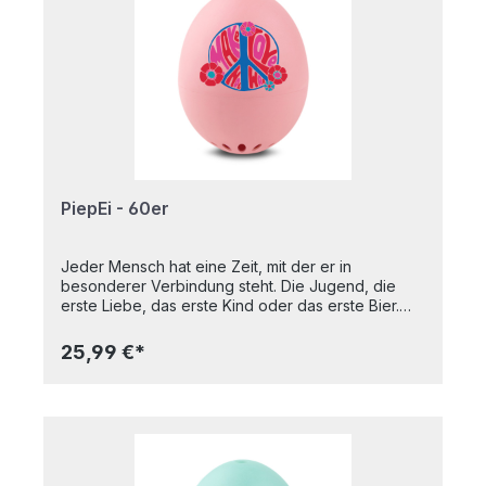
bissfest sind, schmettert der Timer die
entsprechende Melodie aus dem Kochtopf.That's
Amore - für 3 Minuten PastaDer Pate - für 7
Minuten PastaTarantella Napoletana - für 9 Minuten
PastaGefangenenchor - für 11 Minuten
PastaKunststoff, 140 x 31 mm, Batterie nicht
austauschbar
PiepEi - 60er
Jeder Mensch hat eine Zeit, mit der er in
besonderer Verbindung steht. Die Jugend, die
erste Liebe, das erste Kind oder das erste Bier.
Diese Zeit holen wir zurück, zumindest ein
bisschen. Willkommen in den 60ern. Zu weich, zu
25,99 €*
hart – aber nie auf den Punkt. Perfekt gekochte
Eier sind eine Wissenschaft für sich. Für das 60er
PiepEi kein Problem. Optisch im Hippie Style will
das 60er PiepEi die Welt verändern, aber nicht die
Naturgesetze. Regeln und Gebote sind zwar out,
aber das Ei soll weiterhin präzise auf den Punkt
sein. Einfach mit den Eiern lagern, zusammen mit