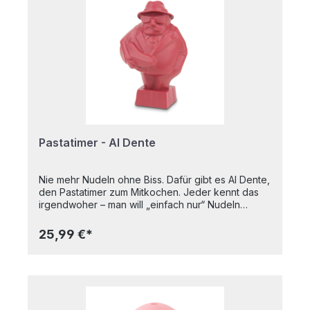
Teesorte kann die Ziehzeit variabel bestimmt
werden Maße: 6 x 3 x 7,5 cm Herstellung:
Handgemacht in Deutschland
Pastatimer - Al Dente
Nie mehr Nudeln ohne Biss. Dafür gibt es Al Dente,
den Pastatimer zum Mitkochen. Jeder kennt das
irgendwoher – man will „einfach nur“ Nudeln
kochen, doch am Ende sind sie matschig. Oder zu
hart. Damit ist jetzt Schluss. Al Dente sagt
25,99 €*
matschigen Nudeln den Kampf an. Al Dente
zusammen mit den Nudeln ins kochende Wasser
legen und los geht’s. Jetzt einfach auf die richtige
Melodie warten. Ein integrierter Temperatursensor
und ein Timer starten einen Melodiengenerator im
kleinen Kochtopfgangster. Wenn die Nudeln