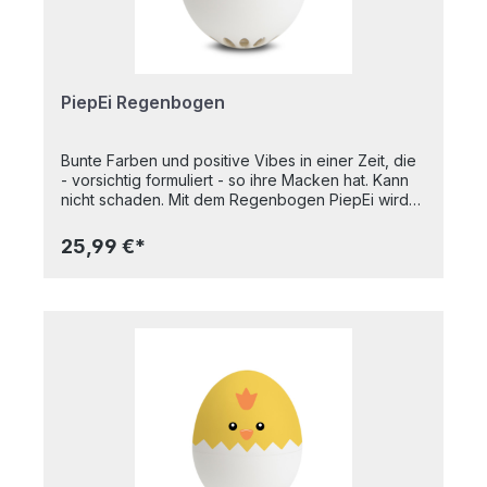
PiepEi Regenbogen
Bunte Farben und positive Vibes in einer Zeit, die
- vorsichtig formuliert - so ihre Macken hat. Kann
nicht schaden. Mit dem Regenbogen PiepEi wird
der mitunter beschwerliche Weg zum perfekt
gekochten Ei zum beschwingten
25,99 €*
Sonntagsspaziergang. Zu weich, zu hart – aber nie
auf den Punkt. Perfekt gekochte Eier sind eine
Wissenschaft für sich. Die smarten PiepEier
schaffen Abhilfe. Einfach mit den Eiern lagern,
zusammen mit den Eiern kochen (egal mit welcher
Wassertemperatur man startet) und warten bis das
PiepEi singt.Das Rainbow PiepEi spielt:• „Don’t
Worry Be Happy“ für Weicheier • „Vier
Jahreszeiten (Frühling)“ für mittelweiche Eier •
„Oh Happy Day“ für hart gekochte Eier.Und wenn
es hin und wieder auch mal regnet, am Ende des
Regenbogens steht ein großer Topf mit