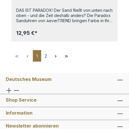
DAS IST PARADOX! Der Sand fließt von unten nach
oben - und die Zeit deshalb anders? Die Paradox
Sanduhren von 4everTREND bringen Farbe in Ihre
Zeitmomente, ob als Cooking Timer, Relax Timer
oder Office Timer. Die Zeit fließt zwar nicht
12,95 €*
rückwärts, aber paradox. Die ideale
Geschenkidee. SOUL ist inniger Gesang ... ... aus
vollem Herzen und mit ganzer Seele. Lassen Sie
sich mit Paradox Soul an die kleinen Augenblicke
1
2
erinnern, die oft doch so wichtig sind. Timen Sie
Ihre Momente für die Seele, eine Espressopause,
eine kurze Musikpause, eine Denkpause oder
Stretchingpause im Büro oder auch einfach nur die
tägliche Zeit fürs Zähneputzen. Paradox
Deutsches Museum
Sanduhren sind ein hochwertiges und langlebiges
Qualitätsprodukt, HANDMADE IN GERMANY. Maße:
ca. 8,5 x 2 x 7 cm (LxBxH) Laufzeit: ca. 3 - 4 min
(Näherungswert) Herstellung: Handgemacht in
Shop Service
Deutschland
Information
Newsletter abonnieren