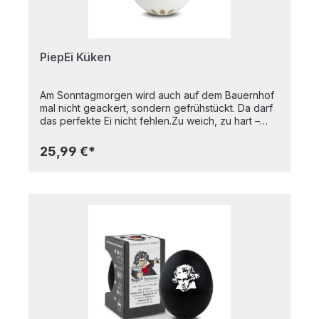
wachsweichem Eigelb.
PiepEi Küken
Am Sonntagmorgen wird auch auf dem Bauernhof
mal nicht geackert, sondern gefrühstückt. Da darf
das perfekte Ei nicht fehlen.Zu weich, zu hart –
aber nie auf den Punkt. Perfekt gekochte Eier sind
eine Wissenschaft für sich. Für das Küken PiepEi
25,99 €*
aber kein Problem. Einfach mit den Eiern lagern,
zusammen mit den Eiern kochen und warten bis
das Küken PiepEi singt. Egal mit welcher
Wassertemperatur man startet und egal auf
welcher Höhe man kocht, das Ei wird perfekt. Das
frisch geschlüpfte Küken sorgt für die gewisse
Niedlichkeit und das Land-Flair in Ihrem Kochtopf.
Das Küken PiepEi sieht nicht nur nach Landei aus,
sondern klingt auch so. Akustische Ferien auf dem
Bauernhof. Ein perfektes Geschenk für alle
Landeier oder Städter, die sich mal wieder eine
frische Güllebrise wünschen.Das Küken PiepEi
spielt:• OLD MACDONALD - für Weicheier• MEINE