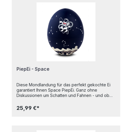
kein Problem. Einfach mit den Eiern lagern,
zusammen mit den Eiern kochen und warten bis
die clevere Eieruhr singt. Egal mit welcher
Wassertemperatur man startet und egal auf
welcher Höhe man kocht, das Ei wird perfekt. Das
perfekte Geschenk für alle Fans des Kings of
Rock N‘ Roll. Und auch wenn die Hüfte nicht
wieder locker wird, das Ei ist nun perfekt. Das
PiepEi Elvis spielt drei verschiedene Melodien für
drei Härtegrade - Can't Help Falling In Love - für
Weicheier - Jailhouse Rock - für mittelweiche
Eier - Viva Las Vegas - für harte Eier
PiepEi - Space
Diese Mondlandung für das perfekt gekochte Ei
garantiert Ihnen Space PiepEi. Ganz ohne
Diskussionen um Schatten und Fahnen - und ob
das vielleicht alles nur gestellt sei. Der Beweis wird
bei jedem Frühstück aufs Neue geliefert. Zu
25,99 €*
weich, zu hart – aber nie auf den Punkt. Perfekt
gekochte Eier sind eine Wissenschaft für sich. Für
das Space PiepEi aber kein Problem. Einfach mit
den Eiern lagern, zusammen mit den Eiern kochen