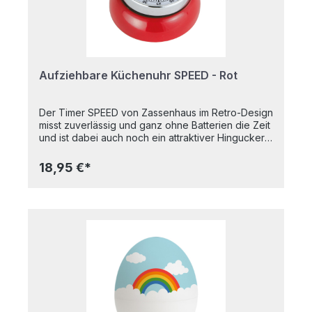
Aufziehbare Küchenuhr SPEED - Rot
Der Timer SPEED von Zassenhaus im Retro-Design
misst zuverlässig und ganz ohne Batterien die Zeit
und ist dabei auch noch ein attraktiver Hingucker.
Er ist der amerikanischen Design-Epoche der 40er
und 50er Jahre nachempfunden. Entworfen wurde
18,95 €*
der charmante Timer von Yasuaki Sasamoto. Der
Japaner ist bekannt für seine Küchenaccessoires
und Möbel, die Purismus mit einer Prise Humor
verbinden. Als echtes Designobjekt ist er für die
Schublade viel zu schade. Dank des Magneten
auf der Rückseite können Sie das stylishe
Accessoire an Ihrer Abzugshaube, dem
Kühlschrank und anderen metallischen
Oberflächen befestigen.Maße: 3 cm hoch, 7 cm im
DurchmesserMaterial: Metall, lackiertMit Magnet
auf der Rückseite