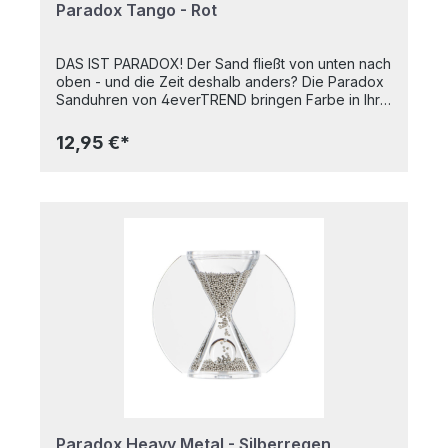
Paradox Tango - Rot
DAS IST PARADOX! Der Sand fließt von unten nach
oben - und die Zeit deshalb anders? Die Paradox
Sanduhren von 4everTREND bringen Farbe in Ihre
Zeitmomente, ob als Cooking Timer, Relax Timer
oder Office Timer. Die Zeit fließt zwar nicht
12,95 €*
rückwärts, aber paradox. Die ideale
Geschenkidee. Sieht die Sanduhr nicht aus wie
eine Acht? Und die tänzelnden und sich
überkreuzenden Bewegungen des Granulats, das
sich auch noch rückwärts bewegt, erinnern doch
an die "Ochos" im Tango Argentino. Üben Sie Ihre
Schritte täglich eine Paradox Tango Time lang.
Bringen Sie Bewegung in Ihre Zeitmessung.
Vielleicht gelingt Ihnen mit dieser Sanduhr das
ideale Frühstücksei. Probieren Sie es aus. Paradox
Sanduhren sind ein hochwertiges und langlebiges
Qualitätsprodukt, HANDMADE IN GERMANY. Maße:
ca. 6 x 3 x 7,5 cm (LxBxH) Laufzeit: ca. 4 - 5 min
(Näherungswert) Herstellung: Handgemacht in
Deutschland
Paradox Heavy Metal - Silberregen