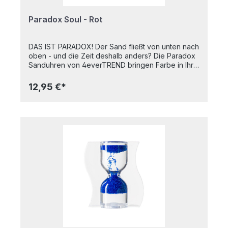
Paradox Soul - Rot
DAS IST PARADOX! Der Sand fließt von unten nach
oben - und die Zeit deshalb anders? Die Paradox
Sanduhren von 4everTREND bringen Farbe in Ihre
Zeitmomente, ob als Cooking Timer, Relax Timer
oder Office Timer. Die Zeit fließt zwar nicht
12,95 €*
rückwärts, aber paradox. Die ideale
Geschenkidee. SOUL ist inniger Gesang ... ... aus
vollem Herzen und mit ganzer Seele. Lassen Sie
sich mit Paradox Soul an die kleinen Augenblicke
erinnern, die oft doch so wichtig sind. Timen Sie
Ihre Momente für die Seele, eine Espressopause,
eine kurze Musikpause, eine Denkpause oder
Stretchingpause im Büro oder auch einfach nur die
tägliche Zeit fürs Zähneputzen. Paradox
Sanduhren sind ein hochwertiges und langlebiges
Qualitätsprodukt, HANDMADE IN GERMANY. Maße:
ca. 8,5 x 2 x 7 cm (LxBxH) Laufzeit: ca. 3 - 4 min
(Näherungswert) Herstellung: Handgemacht in
Deutschland