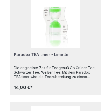
und warten bis das Space PiepEi singt. Egal mit
welcher Wassertemperatur man startet und egal
auf welcher Höhe man kocht (ruhig mal in der ISS
testen, die Daten fehlen uns noch), das Ei wird
perfekt. Ein ideales Geschenk für jene dem
Sternenhimmel zugewandte, alle die hoch
hinauswollen oder echte Technikfans sind. Ob
Elon und Jeff wohl gekochte Eier mögen? Das
Space PiepEi spielt drei verschiedene Melodien
für drei Härtegrade - Funkel funkel kleiner Stern -
für Weicheier - Major Tom - für mittelweiche Eier -
Moonlight Shadow - für harte Eier
Paradox TEA timer - Limette
Die originellste Zeit für Teegenuß Ob Grüner Tee,
Schwarzer Tee, Weißer Tee: Mit dem Paradox
TEA timer wird die Teezubereitung zu einem
individuellen Moment und läßt die Ziehzeit wie im
Flug vergehen, denn das Granulat fließt paradox,
14,00 €*
nämlich von unten nach oben. Ob privat, zum Fünf-
Uhr-Tee in kleiner Runde oder im Teehaus: der
TEA timer ist ein echter Hingucker und macht
bereits die Zubereitung des Tees zu einem
Erlebnis. Laufzeit: bis zu 5 Minuten, je nach