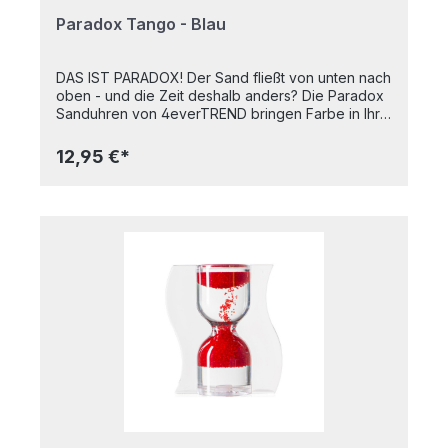
Paradox Tango - Blau
DAS IST PARADOX! Der Sand fließt von unten nach
oben - und die Zeit deshalb anders? Die Paradox
Sanduhren von 4everTREND bringen Farbe in Ihre
Zeitmomente, ob als Cooking Timer, Relax Timer
oder Office Timer. Die Zeit fließt zwar nicht
12,95 €*
rückwärts, aber paradox. Die ideale
Geschenkidee. Sieht die Sanduhr nicht aus wie
eine Acht? Und die tänzelnden und sich
überkreuzenden Bewegungen des Granulats, das
sich auch noch rückwärts bewegt, erinnern doch
an die "Ochos" im Tango Argentino. Üben Sie Ihre
Schritte täglich eine Paradox Tango Time lang.
Bringen Sie Bewegung in Ihre Zeitmessung.
Vielleicht gelingt Ihnen mit dieser Sanduhr das
ideale Frühstücksei. Probieren Sie es aus. Paradox
Sanduhren sind ein hochwertiges und langlebiges
Qualitätsprodukt, HANDMADE IN GERMANY. Maße:
ca. 6 x 3 x 7,5 cm (LxBxH) Laufzeit: ca. 4 - 5 min
(Näherungswert) Herstellung: Handgemacht in
Deutschland