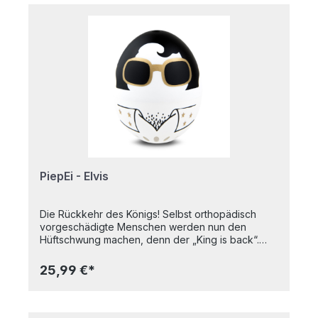
PiepEi - Elvis
Die Rückkehr des Königs! Selbst orthopädisch
vorgeschädigte Menschen werden nun den
Hüftschwung machen, denn der „King is back“.
Gut, für manche ist er nie von uns gegangen, aber
das ist ein anderes Thema. Mit dem PiepEi Elvis
25,99 €*
erhält der gute alte Rock N‘ Roll Einzug in die
Kochtöpfe. Zu weich, zu hart – aber nie auf den
Punkt. Perfekt gekochte Eier sind eine
Wissenschaft für sich. Für das PiepEi Elvis aber