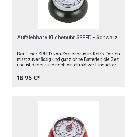
PiepEi funktioniert überall. Über alles wird in der
Welt gestritten, über das falsch gekochte Ei
braucht sich nun niemand mehr raufen.
Aufziehbare Küchenuhr SPEED - Schwarz
Der Timer SPEED von Zassenhaus im Retro-Design
misst zuverlässig und ganz ohne Batterien die Zeit
und ist dabei auch noch ein attraktiver Hingucker.
Er ist der amerikanischen Design-Epoche der 40er
und 50er Jahre nachempfunden. Entworfen wurde
18,95 €*
der charmante Timer von Yasuaki Sasamoto. Der
Japaner ist bekannt für seine Küchenaccessoires
und Möbel, die Purismus mit einer Prise Humor
verbinden. Als echtes Designobjekt ist er für die
Schublade viel zu schade. Dank des Magneten
auf der Rückseite können Sie das stylishe
Accessoire an Ihrer Abzugshaube, dem
Kühlschrank und anderen metallischen
Oberflächen befestigen.Maße: 3 cm hoch, 7 cm im
DurchmesserMaterial: Metall, lackiertMit Magnet
auf der Rückseite