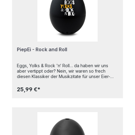
welcher Höhe man kocht, das Ei wird perfekt.
Lemon Tree - für Weicheier Go West - für
mittelweiche Eier Mr. Vain - für harte Eier Ein
perfektes Geschenk für alle Menschen, die in den
90ern geboren sind und alle, die in dem Jahrzehnt
ihre beste Zeit hatten.
PiepEi - Rock and Roll
Eggs, Yolks & Rock 'n‘ Roll… da haben wir uns
aber vertippt oder? Nein, wir waren so frech
diesen Klassiker der Musikzitate für unser Eier-
Universum zu interpretieren. Passt ja auch. Und die
Musik ist kein Eiertanz, da geht’s dann wieder
25,99 €*
rockig zu. Zu weich, zu hart – aber nie auf den
Punkt. Perfekt gekochte Eier sind eine
Wissenschaft für sich. Für das Rock 'n‘ Roll PiepEi
aber kein Problem. Einfach mit den Eiern lagern,
zusammen mit den Eiern kochen (egal mit welcher
Wassertemperatur man startet) und warten bis das
Rock 'n‘ Roll PiepEi singt. Smoke on the Water - für
Weicheier Love Me Do - für mittelweiche Eier