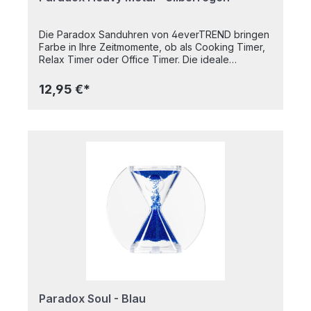
Die Paradox Sanduhren von 4everTREND bringen
Farbe in Ihre Zeitmomente, ob als Cooking Timer,
Relax Timer oder Office Timer. Die ideale
Geschenkidee. Noch schnell die Gitarre stimmen
und los geht's. Diese PARADOX Sanduhr läuft zwar
12,95 €*
nicht gegen die Zeit wie die anderen Modelle,
sondern von oben nach unten; dafür sind die
schwereren Glasperlen "heavy metal" und fließen
flotter als die vergleichbare Sanduhr Paradox
Soul. Damit das nächste Solo ebenso flott von der
Hand geht. Paradox Sanduhren sind ein
hochwertiges und langlebiges Qualitätsprodukt,
HANDMADE IN GERMANY. Maße: ca. 8,5 x 2 x 7 cm
(LxBxH) Laufzeit (von oben nach unten): ca. 3 min
(Näherungswert) Herstellung: Handgemacht in
Deutschland
Paradox Soul - Blau