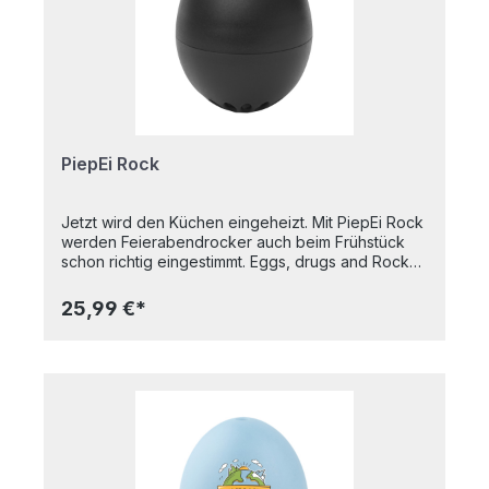
House Of The Rising Sun - für harte Eier Das
perfekte Geschenk für alle Rocker, oder die, die
es mal waren oder gern gewesen wären.
PiepEi Rock
Jetzt wird den Küchen eingeheizt. Mit PiepEi Rock
werden Feierabendrocker auch beim Frühstück
schon richtig eingestimmt. Eggs, drugs and Rock
’n’ Roll. PiepEi Rock macht Rockmusik küchenfähig
und weckt den Tiger im gezähmten Hausmann.
25,99 €*
Rock ‘N‘ Roll in den eigenen vier Wänden - und
das schon zum Frühstück. Wenn "Smoke on the
Water" aus dem Kochtopf kommt, brennt selbst
der frisch gepresste Orangensaft wie ein Whiskey
in der Kehle. The Final Countdown für die Harten.
PiepEi Rock ist einfach zu bedienen und macht
den faulsten Küchenmuffel zum Eierprofi. Natürlich
ist auch PiepEi Rock mit der 3-Melodien Technik
für alle Härtegrade (auch ein Rock PiepEi kann ein