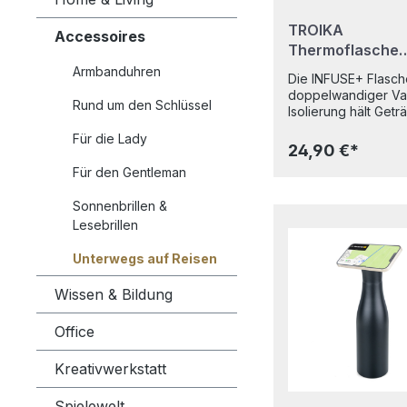
TROIKA
Accessoires
Thermoflasche
INFUSE+ Rot
Armbanduhren
Die INFUSE+ Flasch
doppelwandiger V
Rund um den Schlüssel
Isolierung hält Getr
zu 12 Stunden heiß
Für die Lady
24 Stunden kalt – m
24,90 €*
ml perfekt für unte
Für den Gentleman
im Büro oder beim S
Der Einhandverschl
Sonnenbrillen &
öffnet per Knopfdr
Lesebrillen
integrierte Sieb filte
Teebeutel, Zitrone
Unterwegs auf Reisen
Minzblätter beim Tr
zuverlässig mit. Da
weiten Öffnung kön
Wissen & Bildung
ganz einfach Eiswür
einfüllen. Der rutsc
Office
Silikonboden sorgt 
stabilen Stand, der
Kreativwerkstatt
Doppelkarabiner
ermöglicht die Befe
Spielewelt
an Taschen oder