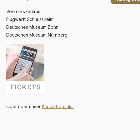
Reklametafel, Ihr
intelligenter Assiste
Verkehrszentrum
Allwetter-Schutz für
Flugwerft Schleissheim
Ausrüstung in einem
Schließen Sie sich 
Deutsches Museum Bonn
über 250.000
Deutsches Museum Nürnberg
Trendsettern, Pend
und digitalen Noma
die ihren Alltag mit
Backpack-M bereit
revolutioniert haben
dem leuchtenden Pi
Bildschirm ziehen Si
Blicke auf sich.
Präsentieren Sie Ku
drücken Sie Ihre S
aus und heben Sie 
von der Masse ab. 
Pixel-Bildschirm: Di
Oder über unser
Kontaktformular
.
exklusive LED-
Bildschirmschutztec
e sorgt dafür, dass
Display so klar wie
erste ist, unempfind
gegen Wettereinflü