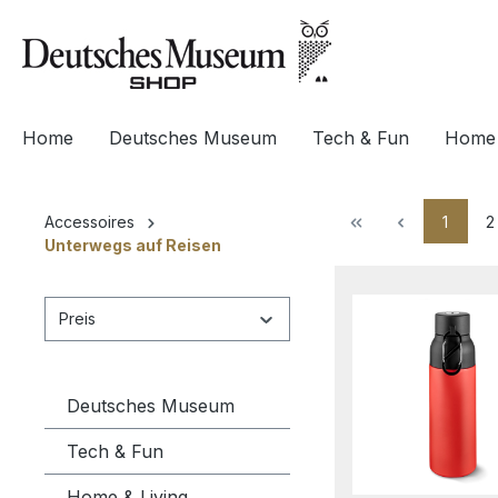
springen
Zur Hauptnavigation springen
Home
Deutsches Museum
Tech & Fun
Home 
1
2
Accessoires
Unterwegs auf Reisen
Preis
Deutsches Museum
Tech & Fun
Home & Living