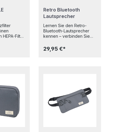
LE
Retro Bluetooth
Lautsprecher
filter
Lernen Sie den Retro-
einen
Bluetooth-Lautsprecher
en HEPA-Filter
kennen – verbinden Sie
sich drahtlos über
icht und
Bluetooth und genießen
29,95 €*
 dauerhaft
Sie vielseitige
ung Ihres
Wiedergabeoptionen mit
gers von
Aux, USB und MicroSD-
ehrschichtige
Karte. Der integrierte 500-
gie entfernt
mAh-Akku sorgt für
tgetragenen
ununterbrochenen Sound,
u einer Größe
und ein Kunstledergriff
metern und
verleiht ihm einen Hauch
ktiv
von Vintage-Charme.
rtikel und
Kompakt und stilvoll – der
dstoffe,
perfekte Audio-
Begleiter.Eigenschaften:•
ger. Ein
Drahtlose Bluetooth-
ensor zeigt
Verbindung zu Ihrem
nden durch
Gerät. • Intergrierte
 an, dass ein
Radiofunktion. •