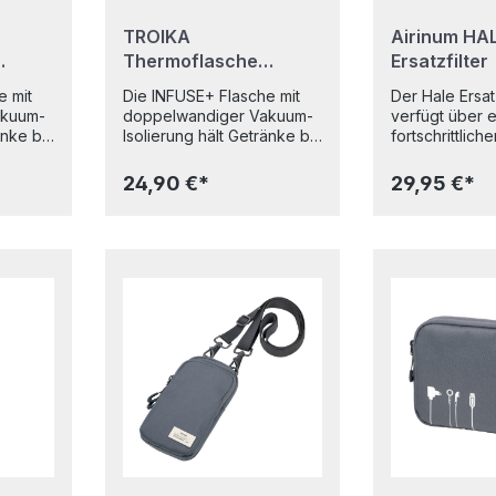
TROIKA
Airinum HA
Thermoflasche
Ersatzfilter
INFUSE+ Schwarz
e mit
Die INFUSE+ Flasche mit
Der Hale Ersatz
akuum-
doppelwandiger Vakuum-
verfügt über 
änke bis
Isolierung hält Getränke bis
fortschrittlich
 oder
zu 12 Stunden heiß oder
mit integrierter
it 550
24 Stunden kalt – mit 550
Aktivkohlesch
24,90 €*
29,95 €*
rwegs,
ml perfekt für unterwegs,
sorgt für eine
port.
im Büro oder beim Sport.
optimale Leist
uss
Der Einhandverschluss
Hale Luftreini
uck, das
öffnet per Knopfdruck, das
Airinum. Die m
rt
integrierte Sieb filtert
Filtertechnolo
 oder
Teebeutel, Zitrone oder
99 % aller luf
inken
Minzblätter beim Trinken
Partikel bis z
nk der
zuverlässig mit. Dank der
von 0,3 Mikro
nen Sie
weiten Öffnung können Sie
erfasst so effe
fel
ganz einfach Eiswürfel
unsichtbare Pa
hfeste
einfüllen. Der rutschfeste
Gase wie Scha
für
Silikonboden sorgt für
Allergene und
stabilen Stand, der
Krankheitserre
Doppelkarabiner
intelligenter S
stigung
ermöglicht die Befestigung
nach 500 Stu
an Taschen oder
ein rotes Licht