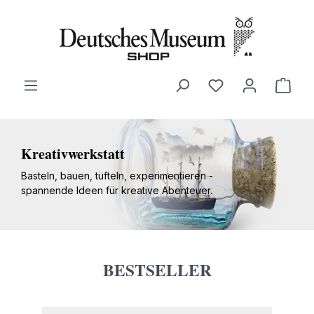
alt springen
Ware
Kreativwerkstatt
Basteln, bauen, tüfteln, experimentieren -
spannende Ideen für kreative Abenteuer.
BESTSELLER
Produktgalerie überspringen