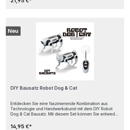
21,95 €*
helfen, Veränderungen des Wetters zu messen und zu
verstehen. Außerdem kann der Treibhauseffekt
erforscht und ein eigenes Mini-Terrarium in einer
Flasche angelegt werden – so lernst du spielerisch, wie
Klima und Pflanzenwachstum zusammenhängen.Inhalt:
Thermometer, Halterung für Thermometer, 2 Hälften
Neu
Halterung, Trichter, Halterung für Niederschlagsmesser,
Halterung für Windfahne, Halterung für Windmesser,
Kompass, Windfahne, Halbkugeln für
Niederschlagsmesser, kurzer Stift, langer Stift, Kappe,
Anemometer-Drehkreuz, Schrauben, ausführliche
Anleitung. Alter: 8+
DIY Bausatz Robot Dog & Cat
Entdecken Sie eine faszinierende Kombination aus
Technologie und Handwerkskunst mit dem DIY Robot
Dog & Cat Bausatz. Mit diesem Set können Sie entweder
einen Roboterhund oder eine Roboterkatze bauen und
mit der beiliegenden Fernbedienung steuern, um sie
14,95 €*
vorwärts und rückwärts laufen zu lassen. Ob für Jung