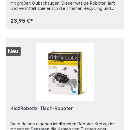
mit großen Glubschaugen! Dieser witzige Roboter läuft
und vermittelt spielerisch die Themen Recycling und
Mechanik. Kleine Tüftler bauen aus einer gebrauchten
Dose ein cooles technisches Spielzeug – aus alt mach
23,95 €*
neu! Ein Projekt, das Nachhaltigkeit, Kreativität und
technisches Verständnis vereint. Einmal fertiggestellt,
erwacht der wackelnde Roboter zum Leben und sorgt
für Spaß und Erstaunen. Zusätzlich erforderlich: 1
Getränkedose. Inhalt: 4 Körperschalen, 1 kurzes Bein, 1
langes Bein, 2 Greifhände, 2 Plastikröhrchen-
Neu
Halterungen, 1 Spielzeugmotor mit Getriebe, Schrauben,
4 Bolzen und Muttern, 2 Abdeckkappen, 1
Batteriegehäuse mit Abdeckung und Kabel, 2
Kulleraugen, 2 Plastikfüße, 1 Motor- und
Achsenabdeckung, 1 Achse mit Getriebe, 1 Körperplatte,
2 biegsame Plastikröhrchen, 2 Metalldrähte sowie 2
Augengrundplatten. Alter: 8+
KidzRobotix: Tisch-Roboter
Baue deinen eigenen intelligenten Roboter-Krebs, der
mit seinen Sensoren die Kanten von Tischen oder