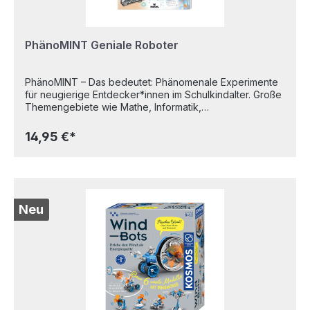
PhänoMINT Geniale Roboter
PhänoMINT – Das bedeutet: Phänomenale Experimente
für neugierige Entdecker*innen im Schulkindalter. Große
Themengebiete wie Mathe, Informatik,
Naturwissenschaft und Technik werden spielerisch leicht
vermittelt. Durch aktives Erleben und Experimentieren
14,95 €*
kommen die Kinder den naturwissenschaftlichen
Phänomenen unseres Alltags auf die Spur – großer Aha-
Effekt inklusive. Geniale Roboter – Alltagshelfer selbst
bauen! Wie funktionieren Roboter – und kann man sie
selbst bauen? Dieses Buch liefert die Antworten! Mit 10
spannenden Anleitungen entstehen aus einfachen
Neu
Materialien wie Gummibändern, Pappe oder Münzen
kleine Maschinen, die faszinierende Aufgaben
übernehmen. Ob Münzsortierer, Eierklopfer oder ein
Aufzeigeroboter, der in der Schule das Melden
übernimmt – hier wird Tüfteln zum Abenteuer! Neben
den Bauanleitungen gibt es jede Menge Infos zur
Robotik, lustige Rätsel und Quizfragen, die spielerisch
technisches Wissen vermitteln. Perfekt fürneugierige