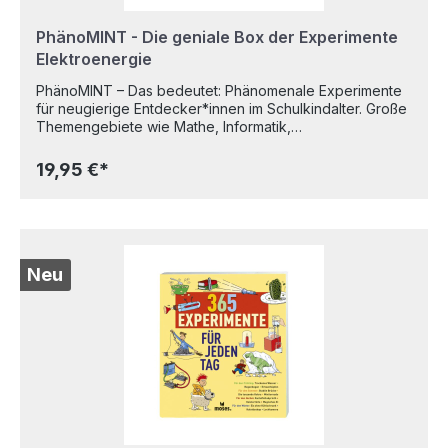
PhänoMINT - Die geniale Box der Experimente
Elektroenergie
PhänoMINT – Das bedeutet: Phänomenale Experimente
für neugierige Entdecker*innen im Schulkindalter. Große
Themengebiete wie Mathe, Informatik,
Naturwissenschaft und Technik, werden spielerisch
leicht vermittelt. Durch aktives Erleben und
19,95 €*
Experimentieren kommen die Kinder den
naturwissenschaftlichen Phänomenen unseres Alltags
auf die Spur – großer Aha-Effekt inklusive. Was ist
eigentlich Elektrizität? Wie lässt sich eine eigene
Ökobatterie herstellen? Und wie funktioniert ein
Stromkreislauf? Die geniale Experimente-Box rund um
Neu
Elektroenergie beantwortet diese und viele weitere
Fragen anhand spannender Experimente zum
Ausprobieren. Mit dabei ist ein Bausatz, mit dem ein
eigener Stromkreislauf mit Obst- und Gemüsestücken
oder Salzwasser erzeugt werden kann. Damit kann dann
Licht erzeugt, die Uhrzeit angezeigt oder eine Melodie
abgespielt werden. Im Inneren der Verpackung finden
Kinder außerdem eine ausführliche Erklärung zum
wissenschaftlichen Phänomen „Elektrizität“. - 6 geniale