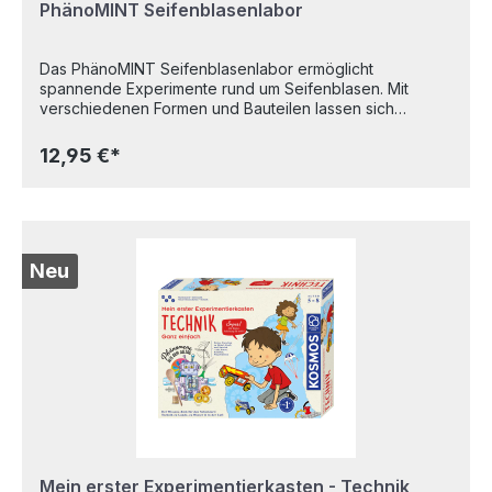
PhänoMINT Seifenblasenlabor
Das PhänoMINT Seifenblasenlabor ermöglicht
spannende Experimente rund um Seifenblasen. Mit
verschiedenen Formen und Bauteilen lassen sich
Seifenblasen in unterschiedlichen Größen und
Strukturen erzeugen. Das Set zeigt spielerisch, warum
12,95 €*
Seifenblasen rund sind, und vermittelt dabei
grundlegende wissenschaftliche Prinzipien. Eine
abwechslungsreiche Kombination aus Spiel, Experiment
und Lernen für neugierige Kinder. - spannende
Experimente mit Seifenblasen - zusätzliche
Informationen zu dem wissenschaftlichen Phänomen der
Neu
Sparsamkeit (warum können Seifenblasen nur die
Kugelform erreichen?) - verschiedene Formen für
unterschiedliche Seifenblasen-Größen - inklusive
Seifenblasen-Konzentrat (ergibt ca. 600 ml Flüssigkeit) -
ideal für draußen und spielerisches
Lernen Altersempfehlung 6-10 Jahre Achtung! Nicht
geeignet für Kinder unter 3 Jahren. Lange Schnur.
Strangulationsgefahr! Achtung! Nicht geeignet für Kinder
unter 3 Jahren. Erstickungsgefahr wegen
verschluckbarer Kleinteile!
Mein erster Experimentierkasten - Technik