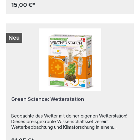
ganz leicht und macht jede Menge Spaß. In sechs
15,00 €*
spannenden Missionen begleiten Kinder ab 9 Jahren
Professor Bairstone, Dr. Day und ihren Hund Ernest auf
einem aufregenden Abenteuer, lösen Aufgaben und
Rätsel und erlernen spielerisch die Grundzüge der
Hauptprogrammiersprachen. Das Bildmaterial für die
Aufgaben steht zum Download zur Verfügung, sodass
Neu
direkt losgelegt werden kann. Für Kinder ab 9 Jahren.
Erstelle eine Website, eine App und ein Spiel! Young
Rewired State (Autor) Softcover 208 Seiten 2023
Green Science: Wetterstation
Beobachte das Wetter mit deiner eigenen Wetterstation!
Dieses preisgekrönte Wissenschaftsset vereint
Wetterbeobachtung und Klimaforschung in einem
spannenden Lernprojekt mit zahlreichen Funktionen:
Windrad, Windfahne, Thermometer und Regenmesser