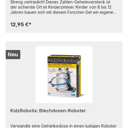
Streng vertraulich! Dieses Zahlen-Geheimversteck ist
der sicherste Ort im Kinderzimmer. Kinder von 8 bis 12
Jahren bauen sich mit diesem Forscher-Set ein eigenes
Kryptex, das sich von keiner anderen Person knacken
lässt. Die farbige Anleitung zeigt ihnen Bild für Bild,
12,95 €*
worauf sie beim Festlegen des 6-stelligen Codes achten
müssen und wie sich die einzelnen Ringe des Kryptex
miteinander verbinden lassen. Zahlenkombination
vergessen? Keine Sorge, für diesen Fall gibt es einen
Notfall-Schlüssel. Welche Geheimschriften und Codes es
sonst noch gibt und wie seit Jahrtausenden geheime
Neu
Botschaften ver- und entschlüsselt werden, erfahren die
Kinder in den Info-Ecken der Anleitung. Geheimversteck
bauen – Code einstellen – Nachrichten schützen! Inhalt:
Bauset aus 16 Teilen, Notfall-Schlüssel,
Papierkartonbogen mit Zahlenstreifen, Codierscheibe, 2
Geheimschrift-Karten, 2 Code-Gitter, farbig illustrierte
AnleitungAltersempfehlung: 8-11 Jahre
KidzRobotix: Blechdosen-Roboter
Verwandle eine Getränkedose in einen lustigen Roboter