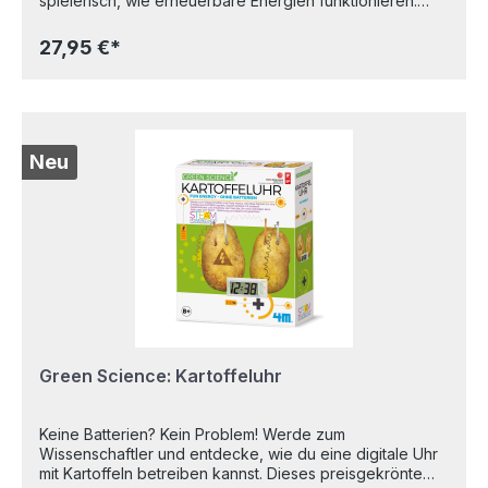
spielerisch, wie erneuerbare Energien funktionieren.
Kinder montieren eine funktionsfähige Turbine mit 34 cm
Rotordurchmesser. Sobald der Wind die Flügel antreibt,
27,95 €*
beginnt das Licht zu leuchten – ein beeindruckendes
Beispiel sauberer Energie. Beim Bauen lernen junge
Forscher Grundlagen von Mechanik, Elektrizität und
Nachhaltigkeit. Alter: 8+
Neu
Green Science: Kartoffeluhr
Keine Batterien? Kein Problem! Werde zum
Wissenschaftler und entdecke, wie du eine digitale Uhr
mit Kartoffeln betreiben kannst. Dieses preisgekrönte