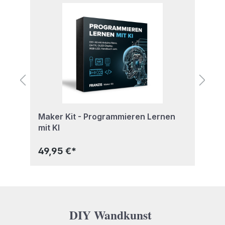
Maker Kit - Programmieren Lernen
E
mit KI
49,95 €*
5
DIY Wandkunst