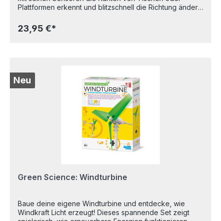
Plattformen erkennt und blitzschnell die Richtung ändert,
um nicht herunterzufallen! Schalte ihn ein, stelle ihn auf
den Tisch und beobachte seine akrobatischen
23,95 €*
Bewegungen! Dieses clevere Set führt Kinder
spielerisch an die Grundlagen der Robotik, Mechanik
und sensorgesteuerten Bewegung heran. Ein
spannendes Bauprojekt für neugierige
Nachwuchsingenieure, das Technik und Spaß
kombiniert. Inhalt: 8 Beine, Transparente Abdeckung,
Neu
Körper mit Motor, Schraube mit Scheibe, 2 Schrauben,
Batteriegehäuse, 2 Greifer, 2 Achsen, 2 Zahnräder,
Metallantenne, 2 Endkappen. Ebenfalls benötigt, aber
nicht enthalten: 1 x 1,5V AA Batterie und ein kleiner
Kreuzschraubenzieher. Alter: 8+
Green Science: Windturbine
Baue deine eigene Windturbine und entdecke, wie
Windkraft Licht erzeugt! Dieses spannende Set zeigt