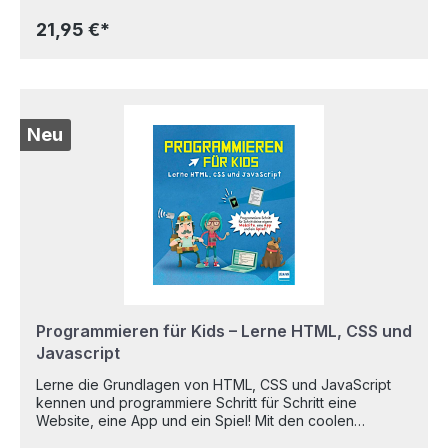
Set zeigt, wie chemische Energie in elektrische
umgewandelt wird. Verbinde Drähte und Elektroden mit
21,95 €*
zwei Kartoffeln – und die Uhr läuft! Finde heraus, welche
weiteren Stoffe als Energiequelle dienen können. Ein
spannendes Set, das Kinder an Naturwissenschaft und
alternative Energie heranführt. Inhalt: Digitaluhr, Kabel, 2
Becher, durchsichtiges Klebeband, Kupfer- und
Zinkstreifen, Kabel, ausführliche Anleitung. Farbe und
Neu
Inhalt können von der Abbildung abweichen. Alter: 8+
Programmieren für Kids – Lerne HTML, CSS und
Javascript
Lerne die Grundlagen von HTML, CSS und JavaScript
kennen und programmiere Schritt für Schritt eine
Website, eine App und ein Spiel! Mit den coolen
Anleitungen und Illustrationen in diesem Buch geht das