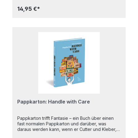
und ein 15-cm-Lineal, damit du für jede Art von
akademischer Mission gerüstet bist. Der Stift und
14,95 €*
die Bleistifte lassen sich im Radiergummi
verstauen, so dass man sie leicht einpacken und
mitnehmen kann. - Enthält einen Radiergummi in
Form eines Raumschiffs, zwei Bleistifte, einen
vierfarbigen Stift und ein 15 cm langes Lineal - Ein
Schreibwarenset zum Thema Weltraum- Alles, was
du für jede akademische Mission brauchst!
Pappkarton: Handle with Care
Pappkarton trifft Fantasie – ein Buch über einen
fast normalen Pappkarton und darüber, was
daraus werden kann, wenn er Cutter und Kleber,
Kreativität und Begeisterung trifft. Ein einfacher