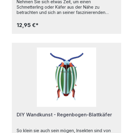
Nehmen Sie sich etwas Zeit, um einen
Schmetterling oder Käfer aus der Nähe zu
betrachten und sich an seiner faszinierenden
Schönheit zu erfreuen. Wussten Sie, dass von
allen Lebewesen auf unserem Planeten achtzig
12,95 €*
Prozent Insekten sind? Sie können sich also
vorstellen, wie wichtig sie für unser Leben auf der
Erde sind. Mit ihren süßen Farben und ihrer
aerodynamischen Form ist die Honigbiene - genau
wie in der realen Welt - ein Insekt, das man zu
schätzen weiß. 3D-Objekt zum Bauen, wird flach
verpackt geliefert.Hergestellt aus recyceltem
Karton und mit pflanzlichen Farben bedruckt.4 x
B6-Bogen mit 13 Teilen zum Ausklappen und
Zusammenbauen; eine Bauanleitung befindet sich
auf der Innenseite der Verpackung. Maße
(zusammengebaut): 20 x 6 x 14 cm
DIY Wandkunst - Regenbogen-Blattkäfer
So klein sie auch sein mögen, Insekten sind von