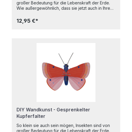
großer Bedeutung für die Lebenskraft der Erde.
Wie außergewöhnlich, dass sie jetzt auch in Ihrem
Zuhause ihre Geschichte erzählen können! Diese
farbenfrohen Kreaturen mit ihren leuchtenden
12,95 €*
grafischen Mustern wurden mit pflanzlicher Tinte
auf recyceltem Karton gedruckt und ermöglichen
es Ihnen, Ihr Zuhause und die Welt ein wenig zu
verschönern. 3D-Objekt zum Bauen, wird flach
verpackt geliefert.Hergestellt aus recyceltem
Karton und mit pflanzlichen Farben bedruckt.4 x
B7-Bogen mit 11 Teilen zum Ausklappen und
Zusammenbauen; eine Montageanleitung befindet
sich auf der Innenseite der Verpackung. Maße
(zusammengebaut): 7x5x15 cm
DIY Wandkunst - Gesprenkelter
Kupferfalter
So klein sie auch sein mögen, Insekten sind von
großer Bedeutung für die Lebenskraft der Erde.