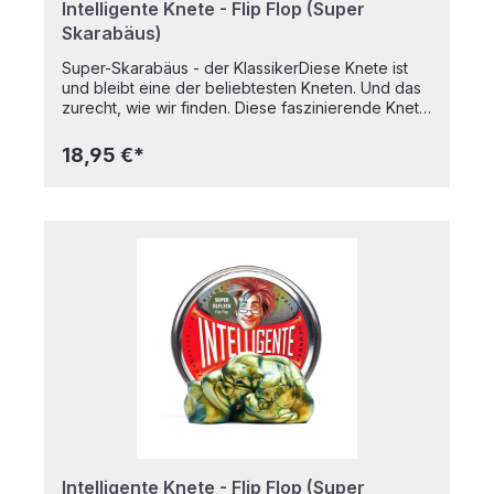
Intelligente Knete - Flip Flop (Super
Skarabäus)
Super-Skarabäus - der KlassikerDiese Knete ist
und bleibt eine der beliebtesten Kneten. Und das
zurecht, wie wir finden. Diese faszinierende Knete
schimmert je nach Blickwinkel in den
unterschiedlichsten Farben. Vor Deinen Augen
18,95 €*
verwandelt sich das Blau plötzlich in Lila, Pink oder
Schwarz. Wenn Du die Knete zerbrichst oder
zerreißt ist sie innen schwarz, doch eine leichte
Berührung der schwarzen Stelle genügt und sie
fängt sofort wieder an in unzähligen Farben zu
schimmern.Natürlich hat auch diese Knete alle
Grundeigenschaften: sie dehnt sich wie Kaugummi,
sie springt wie ein Ball, sie zerfließt wie Brei, sie
lässt sich wie Papier zerreißen. In praktischer
Metalldose Nicht klebrigFärbt nicht auf die Hände
abGeruchsneutralTrocknet nicht ausBPA-
freiAltersempfehlung: Ab 8 JahrenInhalt: 80g
Intelligente Knete - Flip Flop (Super