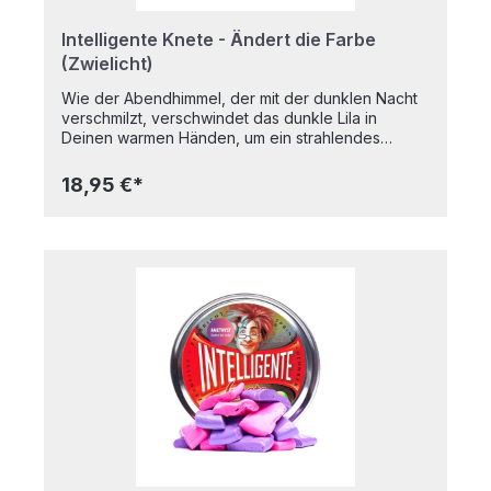
Intelligente Knete - Ändert die Farbe
(Zwielicht)
Wie der Abendhimmel, der mit der dunklen Nacht
verschmilzt, verschwindet das dunkle Lila in
Deinen warmen Händen, um ein strahlendes
Meerblau zu offenbaren. Sie hat alle
Grundeigenschaften: sie dehnt sich wie Kaugummi,
18,95 €*
sie springt wie ein Ball, sie zerfließt wie Brei, sie
lässt sich wie Papier zerreißen. In praktischer
Metalldose Nicht klebrigFärbt nicht auf die Hände
abGeruchsneutralTrocknet nicht ausBPA-
freiAltersempfehlung: Ab 8 JahrenInhalt: 80g