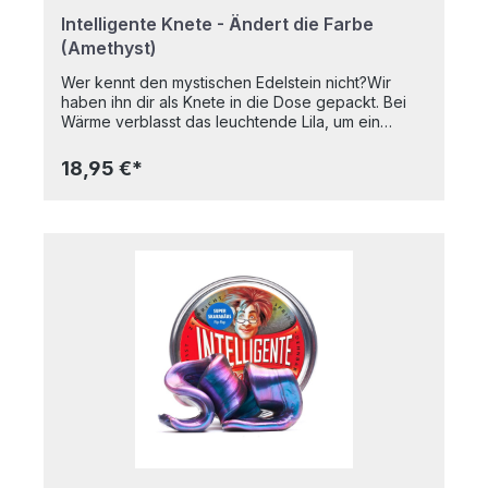
Intelligente Knete - Ändert die Farbe
(Amethyst)
Wer kennt den mystischen Edelstein nicht?Wir
haben ihn dir als Knete in die Dose gepackt. Bei
Wärme verblasst das leuchtende Lila, um ein
kräftiges Pink das Licht des Tages erblicken zu
lassen. Diese aufregende Knete vertreibt bestimmt
18,95 €*
jede Langeweile!Natürlich hat auch diese Knete
alle Grundeigenschaften: sie dehnt sich wie
Kaugummi, sie springt wie ein Ball, sie zerfließt wie
Brei, sie lässt sich wie Papier zerreißen. In
praktischer Metalldose Nicht klebrigFärbt nicht auf
die Hände abGeruchsneutralTrocknet nicht
ausBPA-freiAltersempfehlung: Ab 8 JahrenInhalt:
80g