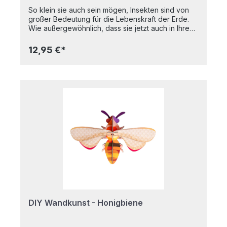
So klein sie auch sein mögen, Insekten sind von
großer Bedeutung für die Lebenskraft der Erde.
Wie außergewöhnlich, dass sie jetzt auch in Ihrem
Zuhause ihre Geschichte erzählen können! Diese
farbenfrohen Kreaturen mit ihren leuchtenden
12,95 €*
grafischen Mustern wurden mit pflanzlicher Tinte
auf recyceltem Karton gedruckt und ermöglichen
es Ihnen, Ihr Zuhause und die Welt ein wenig zu
verschönern. 3D-Objekt zum Bauen, wird flach
verpackt geliefert. 4 x B7-Bogen mit 11 Teilen zum
Ausklappen und Zusammenbauen; eine
Montageanleitung befindet sich auf der Innenseite
der Verpackung. Maße (zusammengebaut):
8x5x16.5 cm
DIY Wandkunst - Honigbiene