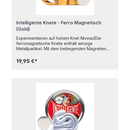
Jahren. Achtung! Nicht geeignet für Kinder unter 3
Jahren. Erstickungsgefahr wegen verschluckbarer
Kleinteile!
Intelligente Knete - Ferro Magnetisch
(Gold)
Experimentieren auf hohem Knet-Niveau!Die
ferromagnetische Knete enthält winzige
Metallpartikel. Mit dem beiliegenden Magneten
kann sie dadurch regelrecht zum Leben erweckt
werden. Es sind tolle Experimente möglich, die
19,95 €*
Knete folgt dem Magneten und wird dabei sogar
selbst magnetisch, sodass kleine Gegenstände
wie z.B. Büroklammern von der Knete angezogen
werden.Die Knete besitzt zudem alle
Grundeigenschaften: sie dehnt sich wie Kaugummi,
sie springt wie ein Ball, sie zerfließt wie Brei, sie
lässt sich wie Papier zerreißen. In praktischer
Metalldose Nicht klebrigFärbt nicht auf die Hände
abGeruchsneutralTrocknet nicht ausBPA-
freiAltersempfehlung: Ab 8 JahrenInhalt: 80g