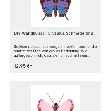
DIY Wandkunst - Crysalus Schmetterling
So klein sie auch sein mögen, Insekten sind für die
Vitalität der Erde von großer Bedeutung. Wie
außergewöhnlich, dass sie nun auch in Ihrem
Zuhause ihre Geschichte erzählen
können! Gedruckt auf recyceltem Karton mit
12,95 €*
pflanzlicher Tinte, verleihen diese farbenfrohen
Kreaturen mit ihren leuchtenden grafischen
Mustern sowohl Ihrem Zuhause als auch der Welt
ein wenig Schönheit. 3D-Objekt zum Bauen, wird
flach verpackt geliefert.Hergestellt aus recyceltem
Karton und mit pflanzlichen Farben bedruckt.4 x
B7-Bogen mit 13 Teilen zum Ausklappen und
Zusammenbauen; eine Bauanleitung befindet sich
auf der Innenseite der Verpackung. Maße
(zusammengebaut): 12,5 x 4 x 14,6 cm