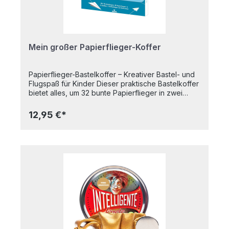
Erstickungsgefahr wegen verschluckbarer
Kleinteile!
Mein großer Papierflieger-Koffer
Papierflieger-Bastelkoffer – Kreativer Bastel- und
Flugspaß für Kinder Dieser praktische Bastelkoffer
bietet alles, um 32 bunte Papierflieger in zwei
Größen zu gestalten und in die Lüfte zu schicken.
Mit den beiliegenden Stickern lassen sich die
12,95 €*
Flieger individuell verzieren. Die Startrampe sorgt
für einen zusätzlich spektakulären Start des
selbstgebastelten Fliegers. Das Anleitungsbuch
zeigt Schritt für Schritt verschiedene Falttechniken
und liefert spannende Ideen für unterschiedliche
Flugmodelle. Ideal für kreative Stunden zu Hause
oder unterwegs. - 32 Papierflieger in zwei Größen
zum Selberfalten - Anleitungsbuch mit einfachen
Faltanleitungen - Stickerbogen für kreative
Gestaltung - Startrampe mit Gummiband für weite
Flüge Ein ideales Geschenk für kleine
Tüftler*innen und Flugbegeisterte ab 6