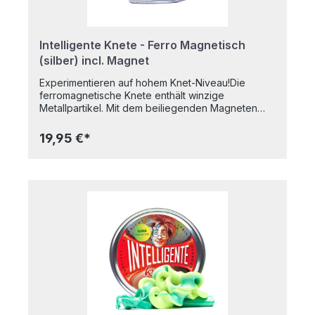
Intelligente Knete - Ferro Magnetisch
(silber) incl. Magnet
Experimentieren auf hohem Knet-Niveau!Die
ferromagnetische Knete enthält winzige
Metallpartikel. Mit dem beiliegenden Magneten
kann sie dadurch regelrecht zum Leben erweckt
werden. Es sind tolle Experimente möglich, die
19,95 €*
Knete folgt dem Magneten und wird dabei sogar
selbst magnetisch, sodass kleine Gegenstände
wie z.B. Büroklammern von der Knete angezogen
werden. Die Knete besitzt zudem alle
Grundeigenschaften: sie dehnt sich wie Kaugummi,
sie springt wie ein Ball, sie zerfließt wie Brei, sie
lässt sich wie Papier zerreißen. In praktischer
Metalldose Nicht klebrigFärbt nicht auf die Hände
abGeruchsneutralTrocknet nicht ausBPA-
freiAltersempfehlung: Ab 8 JahrenInhalt: 80g