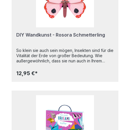
DIY Wandkunst - Rosora Schmetterling
So klein sie auch sein mögen, Insekten sind für die
Vitalität der Erde von großer Bedeutung. Wie
außergewöhnlich, dass sie nun auch in Ihrem
Zuhause ihre Geschichte erzählen
können! Gedruckt auf recyceltem Karton mit
12,95 €*
pflanzlicher Tinte, verleihen diese farbenfrohen
Kreaturen mit ihren leuchtenden grafischen
Mustern sowohl Ihrem Zuhause als auch der Welt
ein wenig Schönheit. 3D-Objekt zum Bauen, wird
flach verpackt geliefert.Hergestellt aus recyceltem
Karton und mit pflanzlichen Farben bedruckt.4 x
B7-Bogen mit 13 Teilen zum Ausklappen und
Zusammenbauen; eine Bauanleitung befindet sich
auf der Innenseite der Verpackung. Maße
(zusammengebaut): 14,8 x 3,7 x 12,7 cm