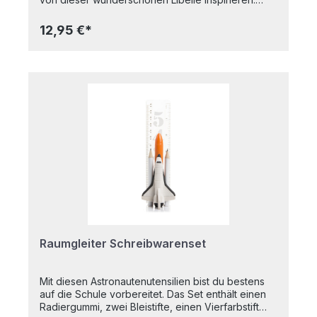
Baue die Libelle, spiele mit ihr oder hänge sie als
Dekoration an die Wand. 3D-Objekt zum Bauen,
12,95 €*
wird flach verpackt geliefert.Hergestellt aus
recyceltem Karton und mit pflanzlichen Farben
bedruckt.4 x B6-Bogen mit 17 Teilen zum
Ausklappen und Zusammenbauen; eine
Bauanleitung befindet sich auf der Innenseite der
Verpackung. Maße (zusammengebaut): 17x8x16
cm
Raumgleiter Schreibwarenset
Mit diesen Astronautenutensilien bist du bestens
auf die Schule vorbereitet. Das Set enthält einen
Radiergummi, zwei Bleistifte, einen Vierfarbstift