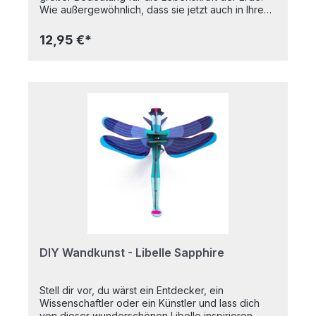
Wie außergewöhnlich, dass sie jetzt auch in Ihrem
Zuhause ihre Geschichte erzählen können! Diese
farbenfrohen Kreaturen mit ihren leuchtenden
12,95 €*
grafischen Mustern wurden mit pflanzlicher Tinte
auf recyceltem Karton gedruckt und ermöglichen
es Ihnen, Ihr Zuhause und die Welt ein wenig zu
verschönern. 3D-Objekt zum Bauen, wird flach
verpackt geliefert.Hergestellt aus recyceltem
Karton und mit pflanzlichen Farben bedruckt. 4 x
B7-Bogen mit 11 Teilen zum Ausklappen und
Zusammenbauen; eine Montageanleitung befindet
sich auf der Innenseite der Verpackung. Maße
(zusammengebaut): 16x7x13 cm
DIY Wandkunst - Libelle Sapphire
Stell dir vor, du wärst ein Entdecker, ein
Wissenschaftler oder ein Künstler und lass dich
von dieser wunderschönen Libelle inspirieren.