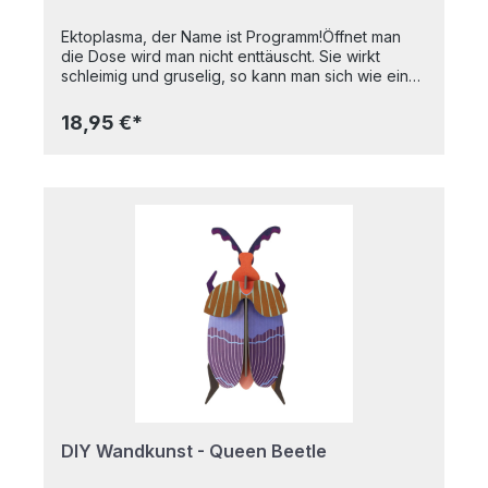
Ektoplasma, der Name ist Programm!Öffnet man
die Dose wird man nicht enttäuscht. Sie wirkt
schleimig und gruselig, so kann man sich wie ein
echter Geisterjäger fühlen. Noch schauriger wird
das ganze im Dunkeln, dort leuchtet sie giftig
18,95 €*
grün.Sie hat alle Grundeigenschaften: sie dehnt
sich wie Kaugummi, sie springt wie ein Ball, sie
zerfließt wie Brei, sie lässt sich wie Papier
zerreißen. In praktischer Metalldose Leuchtet
stark im DunkelnNicht klebrigFärbt nicht auf die
Hände abGeruchsneutralTrocknet nicht ausBPA-
freiAltersempfehlung: Ab 8 JahrenInhalt: 80g
DIY Wandkunst - Queen Beetle