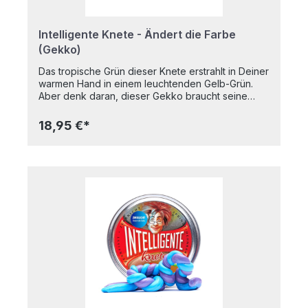
Intelligente Knete - Ändert die Farbe
(Gekko)
Das tropische Grün dieser Knete erstrahlt in Deiner
warmen Hand in einem leuchtenden Gelb-Grün.
Aber denk daran, dieser Gekko braucht seine
tägliche Streicheleinheit!Natürlich hat auch diese
Knete alle Grundeigenschaften: sie dehnt sich wie
18,95 €*
Kaugummi, sie springt wie ein Ball, sie lässt sich
wie Papier zerreißen, sie zersplittert wie
Porzellan.In praktischer Metalldose Nicht
klebrigFärbt nicht auf die Hände
abGeruchsneutralTrocknet nicht ausBPA-
freiAltersempfehlung: Ab 8 JahrenInhalt: 80g