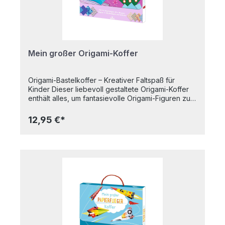
Mein großer Origami-Koffer
Origami-Bastelkoffer – Kreativer Faltspaß für
Kinder Dieser liebevoll gestaltete Origami-Koffer
enthält alles, um fantasievolle Origami-Figuren zu
gestalten. Mit 64 farbigen Blättern und Stickern
können Tiere, Formen und andere kreative
12,95 €*
Modelle nach den einfachen Anleitungen Schritt
für Schritt gefaltet werden. Die beigefügte
Falzhilfe erleichtert das Basteln und sorgt für
präzise Ergebnisse. Perfekt für kreative
Nachmittage und ideal als Geschenk für kleine
Bastelfans. - 64 bunte Origami-Papiere in
verschiedenen Designs - 14 Anleitungen für
spannende Origami-Figuren - Stickerbogen zum
Verzieren der Modelle - inklusive praktischer
Falzhilfe für präzise Ergebnisse Ein vielseitiger
Bastelspaß für Kinder ab 6 Jahren. Achtung! Nicht
geeignet für Kinder unter 3 Jahren.