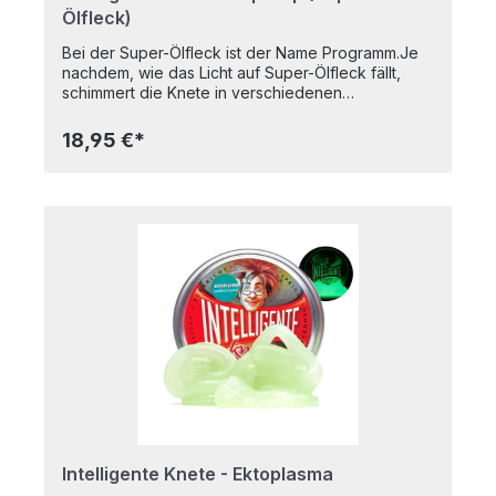
Ölfleck)
Bei der Super-Ölfleck ist der Name Programm.Je
nachdem, wie das Licht auf Super-Ölfleck fällt,
schimmert die Knete in verschiedenen
Farbfacetten. Das Farbspektrum reicht von Grün
über Gold und Grau bis hin zu Schwarz. Wenn Du
18,95 €*
die Knete zerbrichst oder zerreißt ist sie innen
schwarz, doch eine leichte Berührung der
schwarzen Stelle genügt und sie fängt sofort
wieder an in unzähligen Farben zu
schimmern.Natürlich hat auch diese Knete alle
Grundeigenschaften: sie dehnt sich wie Kaugummi,
sie springt wie ein Ball, sie zerfließt wie Brei, sie
lässt sich wie Papier zerreißen. In praktischer
Metalldose Nicht klebrigFärbt nicht auf die Hände
abGeruchsneutralTrocknet nicht ausBPA-
freiAltersempfehlung: Ab 8 JahrenInhalt: 80g
Intelligente Knete - Ektoplasma