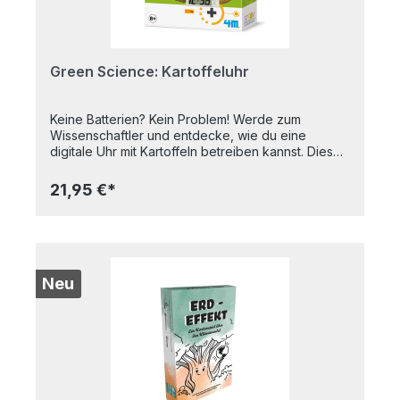
Green Science: Kartoffeluhr
Keine Batterien? Kein Problem! Werde zum
Wissenschaftler und entdecke, wie du eine
digitale Uhr mit Kartoffeln betreiben kannst. Dieses
preisgekrönte Set zeigt, wie chemische Energie in
elektrische umgewandelt wird. Verbinde Drähte
21,95 €*
und Elektroden mit zwei Kartoffeln – und die Uhr
läuft! Finde heraus, welche weiteren Stoffe als
Energiequelle dienen können. Ein spannendes
Set, das Kinder an Naturwissenschaft und
alternative Energie heranführt. Inhalt: Digitaluhr,
Kabel, 2 Becher, durchsichtiges Klebeband,
Neu
Kupfer- und Zinkstreifen, Kabel, ausführliche
Anleitung. Farbe und Inhalt können von der
Abbildung abweichen. Alter: 8+