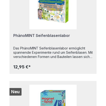
zusammengefasst. Schritt für Schritt beschreiben
sie, wo und wie Hand anzulegen ist, wenn die
edle Maschine Streicheleinheiten benötigt. -
Welche Werkzeuge ich benötige und wie ich
meine Werkstatt richtig einrichte - Tipps zum
Thema Reinigung und Pflege - Beratung zu
Laufrädern und Reifen - u.v.m. Christoph Allwang,
Daniel Simon (Autoren) Softcover 168 Seiten 2021
PhänoMINT Seifenblasenlabor
Das PhänoMINT Seifenblasenlabor ermöglicht
spannende Experimente rund um Seifenblasen. Mit
verschiedenen Formen und Bauteilen lassen sich
Seifenblasen in unterschiedlichen Größen und
Strukturen erzeugen. Das Set zeigt spielerisch,
12,95 €*
warum Seifenblasen rund sind, und vermittelt
dabei grundlegende wissenschaftliche Prinzipien.
Eine abwechslungsreiche Kombination aus Spiel,
Experiment und Lernen für neugierige Kinder. -
spannende Experimente mit Seifenblasen -
zusätzliche Informationen zu dem
Neu
wissenschaftlichen Phänomen der Sparsamkeit
(warum können Seifenblasen nur die Kugelform
erreichen?) - verschiedene Formen für