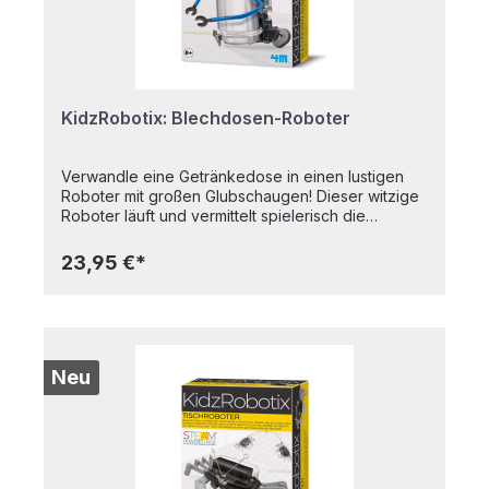
aus 16 Teilen, Notfall-Schlüssel,
Papierkartonbogen mit Zahlenstreifen,
Codierscheibe, 2 Geheimschrift-Karten, 2 Code-
Gitter, farbig illustrierte AnleitungAltersempfehlung:
8-11 Jahre
KidzRobotix: Blechdosen-Roboter
Verwandle eine Getränkedose in einen lustigen
Roboter mit großen Glubschaugen! Dieser witzige
Roboter läuft und vermittelt spielerisch die
Themen Recycling und Mechanik. Kleine Tüftler
bauen aus einer gebrauchten Dose ein cooles
23,95 €*
technisches Spielzeug – aus alt mach neu! Ein
Projekt, das Nachhaltigkeit, Kreativität und
technisches Verständnis vereint. Einmal
fertiggestellt, erwacht der wackelnde Roboter
zum Leben und sorgt für Spaß und
Erstaunen. Zusätzlich erforderlich: 1
Neu
Getränkedose. Inhalt: 4 Körperschalen, 1 kurzes
Bein, 1 langes Bein, 2 Greifhände, 2
Plastikröhrchen-Halterungen, 1 Spielzeugmotor mit
Getriebe, Schrauben, 4 Bolzen und Muttern, 2
Abdeckkappen, 1 Batteriegehäuse mit Abdeckung