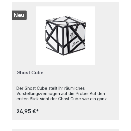
Neu
Ghost Cube
Der Ghost Cube stellt Ihr räumliches
Vorstellungsvermögen auf die Probe. Auf den
ersten Blick sieht der Ghost Cube wie ein ganz
normaler, komplett weißer sechsseitiger Würfel
aus, doch schon nach ein paar Drehungen
24,95 €*
offenbaren sich seine faszinierenden Winkel und
nahezu unendlichen Formen. Erfahrene
Rätselfreunde werden von diesem
formwandelnden Rätsel begeistert sein! Ab 9