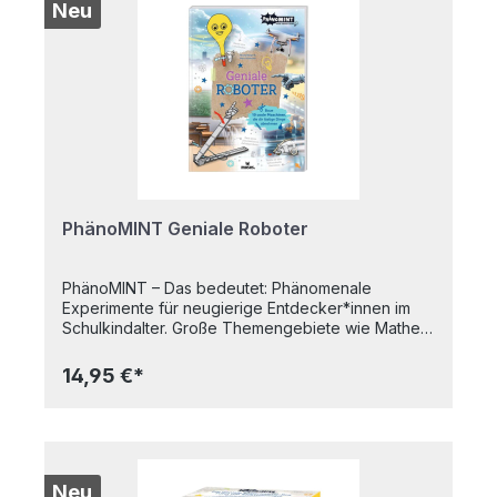
nahezu unendlichen Formen. Erfahrene
Neu
Rätselfreunde werden von diesem
formwandelnden Rätsel begeistert sein! Als
Schüsselanhänger immer dabei für kurze
Wartezeiten. Ab 9 Jahren
PhänoMINT Geniale Roboter
PhänoMINT – Das bedeutet: Phänomenale
Experimente für neugierige Entdecker*innen im
Schulkindalter. Große Themengebiete wie Mathe,
Informatik, Naturwissenschaft und Technik werden
spielerisch leicht vermittelt. Durch aktives Erleben
14,95 €*
und Experimentieren kommen die Kinder den
naturwissenschaftlichen Phänomenen unseres
Alltags auf die Spur – großer Aha-Effekt
inklusive. Geniale Roboter – Alltagshelfer selbst
bauen! Wie funktionieren Roboter – und kann man
sie selbst bauen? Dieses Buch liefert die
Neu