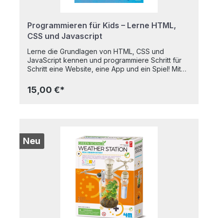
Programmieren für Kids – Lerne HTML,
CSS und Javascript
Lerne die Grundlagen von HTML, CSS und
JavaScript kennen und programmiere Schritt für
Schritt eine Website, eine App und ein Spiel! Mit
den coolen Anleitungen und Illustrationen in
diesem Buch geht das ganz leicht und macht jede
15,00 €*
Menge Spaß. In sechs spannenden Missionen
begleiten Kinder ab 9 Jahren Professor Bairstone,
Dr. Day und ihren Hund Ernest auf einem
aufregenden Abenteuer, lösen Aufgaben und
Rätsel und erlernen spielerisch die Grundzüge der
Hauptprogrammiersprachen. Das Bildmaterial für
Neu
die Aufgaben steht zum Download zur Verfügung,
sodass direkt losgelegt werden kann. Für Kinder
ab 9 Jahren. Erstelle eine Website, eine App und
ein Spiel! Young Rewired State
(Autor) Softcover 208 Seiten 2023