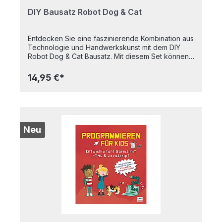
DIY Bausatz Robot Dog & Cat
Entdecken Sie eine faszinierende Kombination aus
Technologie und Handwerkskunst mit dem DIY
Robot Dog & Cat Bausatz. Mit diesem Set können
Sie entweder einen Roboterhund oder eine
Roboterkatze bauen und mit der beiliegenden
14,95 €*
Fernbedienung steuern, um sie vorwärts und
rückwärts laufen zu lassen. Ob für Jung oder Alt,
dieses Produkt bietet jedem die Möglichkeit, seine
handwerklichen Fähigkeiten zu erweitern und
gleichzeitig Spaß mit Technologie zu haben.
Lassen Sie Ihrer Kreativität freien Lauf und tauchen
Neu
Sie ein in die Welt des „Robotikbastelns“! Mit dem
DIY Robot Dog & Cat Bausatz können Sie nicht nur
Ihre eigenen Haustiere zum Leben erwecken,
sondern auch Ihre Liebe zur Technik und zum
Basteln ausleben. Machen Sie sich bereit für
unendlichen Spielspaß und lernen Sie gleichzeitig
etwas Neues dazu - bestellen Sie jetzt Ihren
eigenen Bausatz und starten Sie Ihr DIY-
Abenteuer!Lieferumfang: DIY Robot Bausatz
Fernsteuerung mit Batterie Anleitung Benötigtes