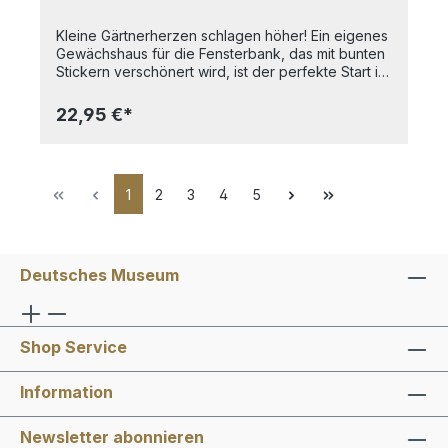
Kleine Gärtnerherzen schlagen höher! Ein eigenes
Gewächshaus für die Fensterbank, das mit bunten
Stickern verschönert wird, ist der perfekte Start in
die Welt der Kräuter. Nur noch ein wenig Erde in
die beiliegenden Pflanztöpfchen geben und
22,95 €*
schon kann die Aussaat beginnen. Die Samen von
Pfefferminze, Zitronenbasilikum und Schnittlauch
werden auf die Pflanzentöpfchen verteilt und
dann heißt es Abwarten und den Kräutern beim
1
2
3
4
5
Wachsen zusehen! Mit dem schnellwachsenden
Pflanzen erblüht der Kräutergarten schon in kurzer
Zeit. Die altersgerechte Anleitung des Sets führt
durch die einzelnen Bereiche – von
Pflanzenkunde, über die richtige Pflege bis zur
Deutsches Museum
Ernte. Außerdem warten tolle, kinderleichte
Rezepte für Pfefferminz-Eistee, Basilikum-Salz und
Schnittlauch-Quark auf die kleinen Gärtner. Das
Highlight dieses Experimentiersets: Mit dem
Shop Service
hochwertigen Porzellan-Mörser zerkleinern die
Kinder ihre geernteten Kräuter. Mmh, wie köstlich
Information
es auf der Fensterbank und in der Küche
duftet! Inhalt: Gewächshaus, Stickerbogen, 5
Pflanzentöpfchen, Saatguttütchen (Pfefferminze,
Newsletter abonnieren