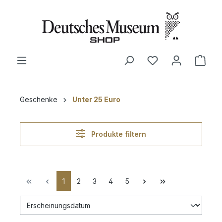
alt springen
Ware
Geschenke
Unter 25 Euro
Produkte filtern
1
2
3
4
5