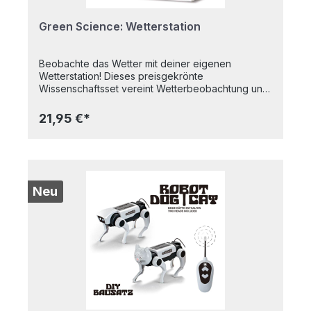
Green Science: Wetterstation
Beobachte das Wetter mit deiner eigenen
Wetterstation! Dieses preisgekrönte
Wissenschaftsset vereint Wetterbeobachtung und
Klimaforschung in einem spannenden Lernprojekt
mit zahlreichen Funktionen: Windrad, Windfahne,
21,95 €*
Thermometer und Regenmesser helfen,
Veränderungen des Wetters zu messen und zu
verstehen. Außerdem kann der Treibhauseffekt
erforscht und ein eigenes Mini-Terrarium in einer
Flasche angelegt werden – so lernst du
spielerisch, wie Klima und Pflanzenwachstum
Neu
zusammenhängen.Inhalt: Thermometer, Halterung
für Thermometer, 2 Hälften Halterung, Trichter,
Halterung für Niederschlagsmesser, Halterung für
Windfahne, Halterung für Windmesser, Kompass,
Windfahne, Halbkugeln für Niederschlagsmesser,
kurzer Stift, langer Stift, Kappe, Anemometer-
Drehkreuz, Schrauben, ausführliche
Anleitung. Alter: 8+