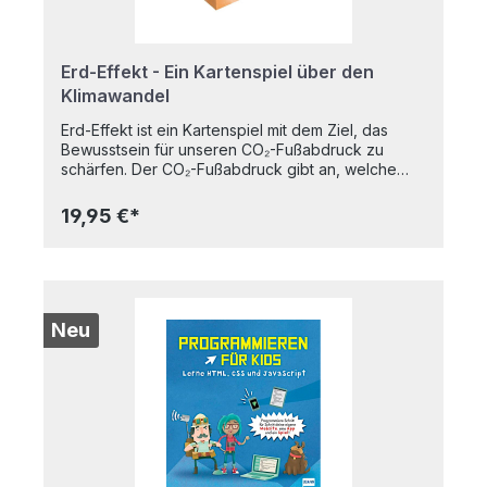
Erd-Effekt - Ein Kartenspiel über den
Klimawandel
Erd-Effekt ist ein Kartenspiel mit dem Ziel, das
Bewusstsein für unseren CO₂-Fußabdruck zu
schärfen. Der CO₂-Fußabdruck gibt an, welche
Menge von Treibhausgas durch eine Aktivität (z.B.
Autofahren), einen Prozess (z.B. Anstellen der
19,95 €*
Waschmaschine) oder eine täglichen Handlung
(z.B. Duschen mit warmen Wasser) erzeugt
wird. Familienspiel Ab 8 Jahren 2 - 30 Spieler Ca.
15-30 Minuten
Neu