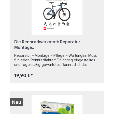
Saan, Kinder ab Acht bei ihrem Forscherdrang,
und auch Erwachsene können noch etwas
lernen! Autorin: Anita van Saan Illustrator: Dorothea
Tust 256 Seiten Ab 8 Jahren
Die Rennradwerkstatt: Reparatur -
Montage..
Reparatur – Montage – Pflege – WartungEin Muss
für jeden Rennradfahrer! Ein richtig eingestelltes
und regelmäßig gewartetes Rennrad ist das
perfekte Sportgerät! Kompletträder wie auch
Komponenten gibt es in großer Auswahl - das
19,90 €*
optimal passende Modell muss kein Traum
bleiben. Am meisten Spaß macht so ein Renner,
wenn man ihn selbst pflegen, warten und
reparieren kann. Das Rennradmagazin TOUR
widmet sich in seiner Werkstatt-Rubrik regelmäßig
diesem Thema. Werkstatt-Leiter Christoph Allwang
Neu
und Redakteur und Fotograf Daniel Simon haben
das entstandene Know-how in diesem Buch