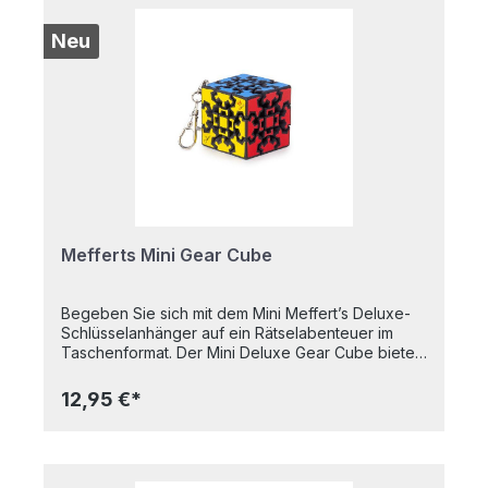
Jahren
Neu
Mefferts Mini Gear Cube
Begeben Sie sich mit dem Mini Meffert’s Deluxe-
Schlüsselanhänger auf ein Rätselabenteuer im
Taschenformat. Der Mini Deluxe Gear Cube bietet
komplexe Drehmechanismen in kompaktem
Design und zeichnet sich durch dieselbe
12,95 €*
Leichtgängigkeit wie sein größeres Vorbild aus.
Der Gear Cube verfügt über einen
Vollzahnradmechanismus, was bedeutet, dass
eine vollständige Umdrehung ein Dutzend 90-