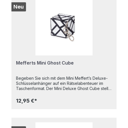
Grad-Drehungen erfordert. Er sieht zudem so
umwerfend aus, dass man ihn vielleicht gar nicht
Neu
mehr lösen möchte! Als Schüsselanhänger immer
dabei für kurze Wartezeiten. Ab 9 Jahren
Mefferts Mini Ghost Cube
Begeben Sie sich mit dem Mini Meffert’s Deluxe-
Schlüsselanhänger auf ein Rätselabenteuer im
Taschenformat. Der Mini Deluxe Ghost Cube stellt
Ihr räumliches Vorstellungsvermögen auf die
Probe und zeichnet sich durch dieselbe
12,95 €*
Leichtgängigkeit wie sein größeres Vorbild aus.
Auf den ersten Blick sieht der Ghost Cube wie ein
ganz normaler, komplett weißer sechsseitiger
Würfel aus, doch schon nach ein paar Drehungen
offenbaren sich seine faszinierenden Winkel und