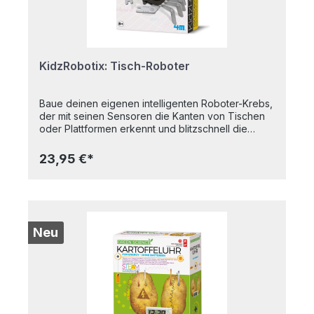
und Kabel, 2 Kulleraugen, 2 Plastikfüße, 1 Motor-
und Achsenabdeckung, 1 Achse mit Getriebe, 1
Körperplatte, 2 biegsame Plastikröhrchen, 2
Metalldrähte sowie 2 Augengrundplatten. Alter: 8+
KidzRobotix: Tisch-Roboter
Baue deinen eigenen intelligenten Roboter-Krebs,
der mit seinen Sensoren die Kanten von Tischen
oder Plattformen erkennt und blitzschnell die
Richtung ändert, um nicht herunterzufallen! Schalte
ihn ein, stelle ihn auf den Tisch und beobachte
23,95 €*
seine akrobatischen Bewegungen! Dieses clevere
Set führt Kinder spielerisch an die Grundlagen der
Robotik, Mechanik und sensorgesteuerten
Bewegung heran. Ein spannendes Bauprojekt für
neugierige Nachwuchsingenieure, das Technik
und Spaß kombiniert. Inhalt: 8 Beine, Transparente
Neu
Abdeckung, Körper mit Motor, Schraube mit
Scheibe, 2 Schrauben, Batteriegehäuse, 2 Greifer,
2 Achsen, 2 Zahnräder, Metallantenne, 2
Endkappen. Ebenfalls benötigt, aber nicht
enthalten: 1 x 1,5V AA Batterie und ein kleiner
Kreuzschraubenzieher. Alter: 8+