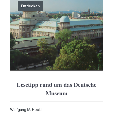
unerwarteten Überraschungen – die Leuchte
informiert Sie rechtzeitig über den Batteriestand. -
Entdecken
Schnelle Aufladung: In nur 5 Stunden aufgeladen,
sorgt die Lampe für eine beeindruckende
Betriebszeit von 10 bis 120 Stunden. -
Schutzfunktion: Bei Überlastung der Batterie sorgt
die integrierte Schutzfunktion für zusätzliche
Sicherheit. Maße: 13,5 x 25,8 x 7,5 cm – perfekt für
jeden Tisch oder Nachttisch. Die ausführliche
Anleitung macht die Einrichtung kinderleicht. Holen
Sie sich jetzt diese vielseitige Tischleuchte und
setzen Sie stimmungsvolle Akzente in Ihrem
Zuhause!
Lesetipp rund um das Deutsche
Museum
Wolfgang M. Heckl