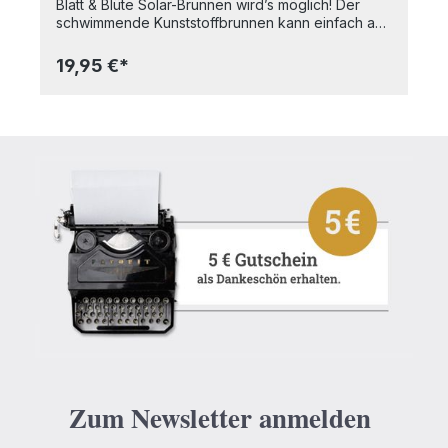
Blatt & Blüte Solar-Brunnen wird’s möglich! Der
schwimmende Kunststoffbrunnen kann einfach an
sonnigen Tagen in einem mit Wasser gefülltes
Gefäß auf dem Balkon, der Terrasse oder dem
19,95 €*
Teich im Garten platziert werden und beschert
Ihnen so ein tolles Wasserspiel. Dank des
integrierten Solarmoduls schaltet sich der Solar-
Brunnen automatisch bei Sonnenlicht ein und kann
mit Hilfe der fünf verschiedenen Aufsätze
unterschiedliche Wasserfontänen erzeugen. Ein
wahres Highlight für die Gartendeko!-
schwimmendes Wasserspiel für Garten und
Balkon- mit 5 verschiedenen Aufsätzen für
unterschiedliche Wasserfontänen (Höhe ca. 10 bis
50 cm)- mit integriertem Solarmodul (kein Akku
benötigt)- automatischer Betrieb bei Sonnenlicht-
aus Kunststoff- für drinnen und draußen geeignet
(Schutzart IP X8)- in einer GeschenkboxMaße:
Durchmesser 13 cmMaterialien: Kunststoff
Zum Newsletter anmelden