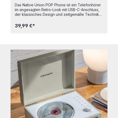
Das Native Union POP Phone ist ein Telefonhörer
im angesagten Retro-Look mit USB-C-Anschluss,
der klassisches Design und zeitgemäße Technik
stilvoll vereint. Es lässt sich unkompliziert über
USB-C mit Smartphone, Tablet oder Laptop
39,99 €*
verbinden und eignet sich ideal für Anrufe,
Videokonferenzen und virtuelle
Meetings. Hochwertige Lautsprecher und
Mikrofone sorgen für eine klare Sprachqualität,
während ein integrierter, taktiler Bedienknopf das
Annehmen, Ablehnen oder Beenden von
Gesprächen besonders komfortabel macht – ein
echtes Retro-Feeling inklusive. Durch den
größeren Abstand zum Endgerät kann zudem die
direkte Belastung durch Geräteemissionen
verringert werden. Mit seinem nostalgischen
Charme und der überzeugenden Klangqualität ist
das POP Phone die perfekte Ergänzung für
moderne Arbeitsplätze mit Stil. Bei der Herstellung
wurde besonderer Wert auf Langlebigkeit und
Nachhaltigkeit gelegt: Das Zubehör besteht aus
recycelten Materialien wie TPU und PC und
überzeugt durch eine robuste Verarbeitung. -
Retro USB-C Telefonhörer für Smartphones,