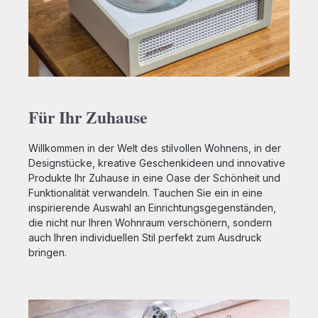
Laptops und Tablets - Gefertigt aus recyceltem
TPU, ABS, PC und Zinklegierung - Idealer
Begleiter für Telefonate, Videocalls und Online-
Meetings - Plug-&Play-Funktion, ohne Laden oder
Verbindung herstellen - Verfügt über hochwertige
Mikrofone und Lautsprecher - Für Komfort und
Nostalgie mit taktilem Knopf zum Annehmen und
Auflegen ausgestattet - Reduziert dank
physischem Abstand zum Gerät die Belastung
Für Ihr Zuhause
durch Geräteemissionen Kabellänge: 50 bis 320
Zentimeter Maße: (HxBxT): 230 x 55 x 55
Millimeter Gewicht: 252 Gramm Kompatibel mit allen
Willkommen in der Welt des stilvollen Wohnens, in der
Geräten mit USB‑C‑Anschluss, darunter alle Serien
Designstücke, kreative Geschenkideen und innovative
ab dem iPhone 15, iPad, MacBook,
Produkte Ihr Zuhause in eine Oase der Schönheit und
Android‑Smartphones sowie weitere
Funktionalität verwandeln. Tauchen Sie ein in eine
USB‑C‑fähige Geräte
inspirierende Auswahl an Einrichtungsgegenständen,
die nicht nur Ihren Wohnraum verschönern, sondern
auch Ihren individuellen Stil perfekt zum Ausdruck
bringen.