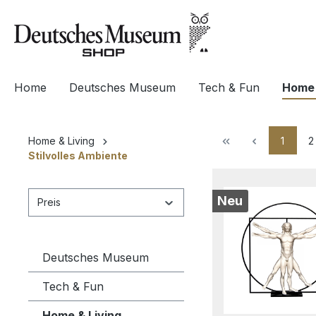
springen
Zur Hauptnavigation springen
Home
Deutsches Museum
Tech & Fun
Home 
1
2
Home & Living
Stilvolles Ambiente
Neu
Preis
Deutsches Museum
Tech & Fun
Home & Living