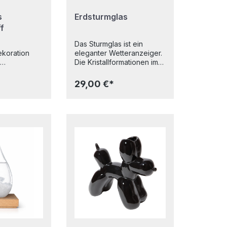
s
Erdsturmglas
f
Das Sturmglas ist ein
ekoration
eleganter Wetteranzeiger.
Die Kristallformationen im
,
Inneren der Glaskugel
ratenschiff.
verändern sich je nach
29,00 €*
Sie die
atmosphärischen
eln, und das
Bedingungen und bieten
len: das
eine visuelle Darstellung
ird nicht
von
volles
Wetterveränderungen. Die
 Ihr
fein geätzte weiße
o oder
Weltkarte verleiht dem
 und bietet
Glas eine edle und
des visuelles
raffinierte Optik und der
al: Acryl,
hochwertige Holzsockel
sigkeiten:
sorgt für Stabilität und eine
sser Maße: 17
moderne, elegante
Ausstrahlung – perfekt für
jedes Zimmer oder Büro.
Auch wenn die
Kristallformationen keine