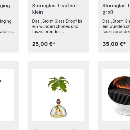
ging
Sturmglas Tropfen -
Sturmglas T
klein
groß
inging
Das „Storm Glass Drop“ ist
Das „Storm Gla
ein wunderschönes und
ein wundersc
ird in
faszinierendes
faszinierende
 es
Wettergerät, das auf
Wettergerät, d
m
Veränderungen des
Veränderunge
25,00 €*
35,00 €*
einem
Luftdrucks und der
Luftdrucks un
r und
Temperatur mit der Bildung
Temperatur mi
ene
zarter Kristallmuster
zarter Kristall
t
reagiert. Inspiriert von
reagiert. Inspi
g, da
Seefahrtsinstrumenten aus
Seefahrtsinst
 dass er
dem 18. Jahrhundert bietet
dem 18. Jahrhu
dieser Wettervorhersager
dieser Wetter
rend
aus Glas eine poetische
aus Glas eine
gkeit
Möglichkeit,
Möglichkeit,
 sich,
Wetterveränderungen zu
Wetterveränd
erührt,
beobachten – ganz ähnlich
beobachten – 
 einer
wie das Gerät, das Charles
wie das Gerät
Darwin auf seiner Reise zu
Darwin auf sei
 der ihn
den Galápagos-Inseln
den Galápagos
nen
verwendete. Das kleine
verwendete. 
rial:
Storm Glass Drop bietet
Storm Glass Dr