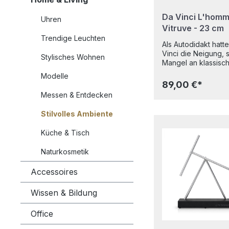
Da Vinci L'homm
Uhren
Vitruve - 23 cm
Trendige Leuchten
Als Autodidakt hatt
Vinci die Neigung, 
Stylisches Wohnen
Mangel an klassisc
Ausbildung mit eine
Modelle
Vielzahl von empiri
89,00 €*
Studien auszugleich
Messen & Entdecken
bekannteste dieser
Studien hat den
Stilvolles Ambiente
vitruvianischen Me
zum Thema, der so
Küche & Tisch
genannt wird, weil e
einer Beschreibung
Naturkosmetik
idealen Proportion
menschlichen Körp
Accessoires
basiert, die von de
römischen Architek
Vitruvius (etwa 85-2
Wissen & Bildung
Chr.)
stammt. Hersteller/
Office
r: Parastone Materia
Polyresin Maße: Hö