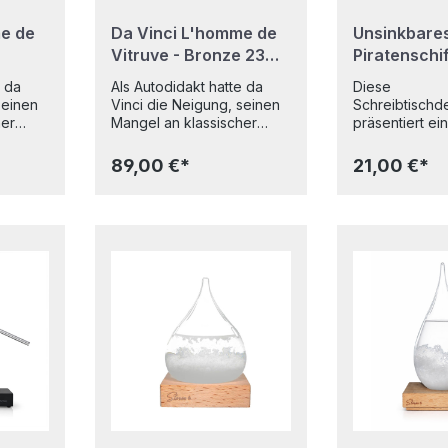
e de
Da Vinci L'homme de
Unsinkbare
Vitruve - Bronze 23
Piratenschif
cm
e da
Als Autodidakt hatte da
Diese
seinen
Vinci die Neigung, seinen
Schreibtischd
her
Mangel an klassischer
präsentiert ein
r
Ausbildung mit einer
schwebendes
schen
Vielzahl von empirischen
unsinkbares Pi
89,00 €*
21,00 €*
en. Die
Studien auszugleichen. Die
Egal wie sehr 
bekannteste dieser
Flasche schütt
Studien hat den
"Meer" aufwüh
nsch
vitruvianischen Mensch
Piratenschiff w
zum Thema, der so
sinken. Ein stil
r auf
genannt wird, weil er auf
Dekoobjekt für
 der
einer Beschreibung der
Zuhause, Bür
 des
idealen Proportion des
Klassenzimmer
ers
menschlichen Körpers
ein beruhigen
m
basiert, die von dem
Erlebnis.Materi
ten
römischen Architekten
Kunstharz Flüs
0 v.
Vitruvius (etwa 85-20 v.
Mineralöl, Wa
Chr.)
x 4,2 x 6,2 cm
Produce
stammt. Hersteller/Produce
l:
r: Parastone Maße: Höhe
he 23
23 cm