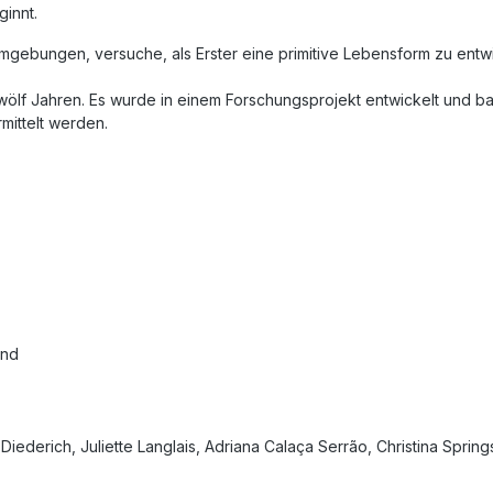
innt.
Umgebungen, versuche, als Erster eine primitive Lebensform zu ent
zwölf Jahren. Es wurde in einem Forschungsprojekt entwickelt und b
mittelt werden.
und
 Diederich, Juliette Langlais, Adriana Calaça Serrão, Christina Spr