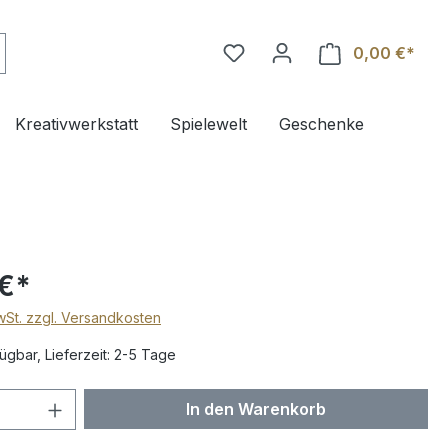
0,00 €*
Ware
Kreativwerkstatt
Spielewelt
Geschenke
 €*
MwSt. zzgl. Versandkosten
ügbar, Lieferzeit: 2-5 Tage
 Anzahl: Gib den gewünschten Wert ein 
In den Warenkorb