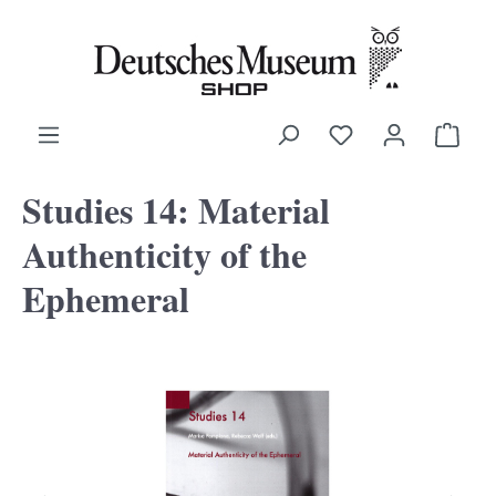
alt springen
Ware
Studies 14: Material
Authenticity of the
Ephemeral
Bildergalerie überspringen