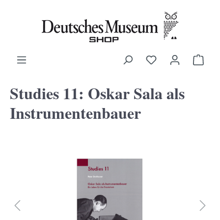
alt springen
Ware
Studies 11: Oskar Sala als
Instrumentenbauer
Bildergalerie überspringen