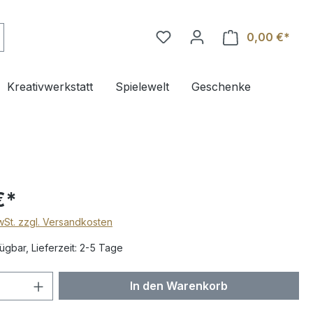
0,00 €*
Ware
Kreativwerkstatt
Spielewelt
Geschenke
€*
MwSt. zzgl. Versandkosten
ügbar, Lieferzeit: 2-5 Tage
 Anzahl: Gib den gewünschten Wert ein 
In den Warenkorb